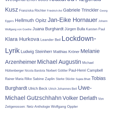
Kusz
Gabriele Trinckler
Franziska Röchter
Friedrich Ani
Georg
Jan-Eike Hornauer
Hellmuth Opitz
Eggers
Johann
Juana Burghardt
Jürgen Bulla
Karsten Paul
Wolfgang von Goethe
Lockdown-
Klara Hurkova
Leander Beil
Lyrik
Melanie
Ludwig Steinherr
Matthias Kröner
Michael Augustin
Arzenheimer
Michael
Paul-Henri Campbell
Hüttenberger
Nicola Bardola
Norbert Göttler
Tobias
Rainer Maria Rilke
Sabine Zaplin
Starke Stücke
Sujata Bhatt
Uwe-
Burghardt
Ulrich Beck
Ulrich Johannes Beil
Michael Gutzschhahn
Volker Derlath
Von
Wolfgang Oppler
Zeitgenossen: Netz-Anthologie