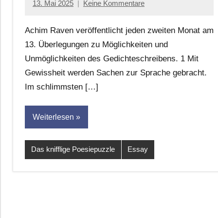
13. Mai 2025
Keine Kommentare
Jan-
Eike
Achim Raven veröffentlicht jeden zweiten Monat am
Hornauer
13. Überlegungen zu Möglichkeiten und
für
Unmöglichkeiten des Gedichteschreibens. 1 Mit
dasgedichtblog
Gewissheit werden Sachen zur Sprache gebracht.
Im schlimmsten […]
Weiterlesen
Das knifflige Poesiepuzzle
Essay