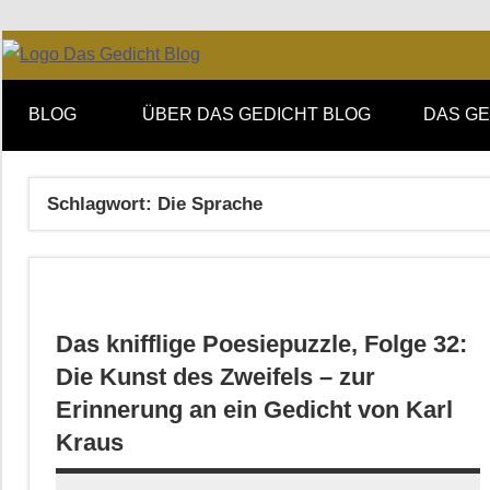
Zum
Facebook
Twitter
Youtube
Feed
Inhalt
Online-
DAS
springen
Forum
BLOG
ÜBER DAS GEDICHT BLOG
DAS GE
von
GEDICHT
DAS
GEDICHT.
blog
Schlagwort:
Die Sprache
Zeitschrift
für
Lyrik,
Essay
und
Das knifflige Poesiepuzzle, Folge 32:
Kritik
Die Kunst des Zweifels – zur
Erinnerung an ein Gedicht von Karl
Kraus