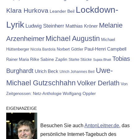
Lockdown-
Klara Hurkova
Leander Beil
Lyrik
Melanie
Ludwig Steinherr
Matthias Kröner
Michael Augustin
Arzenheimer
Michael
Paul-Henri Campbell
Hüttenberger
Nicola Bardola
Norbert Göttler
Tobias
Rainer Maria Rilke
Sabine Zaplin
Starke Stücke
Sujata Bhatt
Uwe-
Burghardt
Ulrich Beck
Ulrich Johannes Beil
Michael Gutzschhahn
Volker Derlath
Von
Wolfgang Oppler
Zeitgenossen: Netz-Anthologie
EIGENANZEIGE
Besuchen Sie auch
AntonLeitner.de
, das
persönliche Internet-Tagebuch des