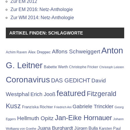
Zur EM 2012
Zur EM 2016: Netz-Anthologie
Zur WM 2014: Netz-Anthologie
ARTIKEL FINDEN: SCHLAGWORTE
Anton
Alfons Schweiggert
Alex Dreppec
Achim Raven
G. Leitner
Babette Werth
Christophe Fricker
Christoph Leisten
Coronavirus
DAS GEDICHT
David
featured
Fitzgerald
Westphal
Erich Jooß
Kusz
Gabriele Trinckler
Franziska Röchter
Friedrich Ani
Georg
Jan-Eike Hornauer
Hellmuth Opitz
Eggers
Johann
Juana Burghardt
Jürgen Bulla
Karsten Paul
Wolfgang von Goethe