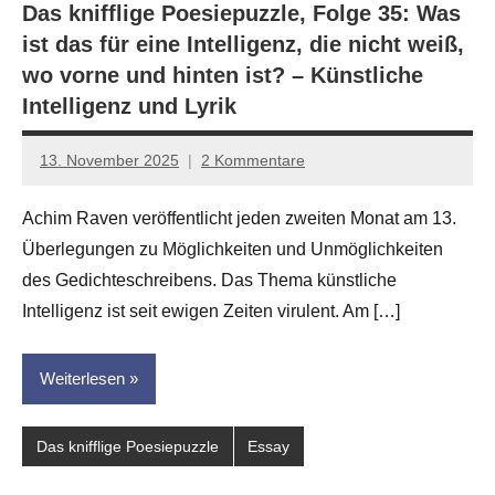
Das knifflige Poesiepuzzle, Folge 35: Was
ist das für eine Intelligenz, die nicht weiß,
wo vorne und hinten ist? – Künstliche
Intelligenz und Lyrik
13. November 2025
2 Kommentare
Jan-
Eike
Achim Raven veröffentlicht jeden zweiten Monat am 13.
Hornauer
Überlegungen zu Möglichkeiten und Unmöglichkeiten
für
dasgedichtblog
des Gedichteschreibens. Das Thema künstliche
Intelligenz ist seit ewigen Zeiten virulent. Am […]
Weiterlesen
Das knifflige Poesiepuzzle
Essay