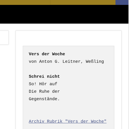
Suc
nach:
Vers der Woche
Schrei nicht
So! Hör auf

Die Ruhe der

Gegenstände.

Archiv Rubrik "Vers der Woche"