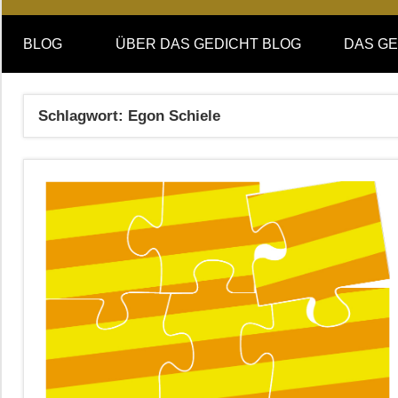
Online-
DAS
Forum
BLOG
ÜBER DAS GEDICHT BLOG
DAS GE
von
GEDICHT
DAS
GEDICHT.
blog
Schlagwort:
Egon Schiele
Zeitschrift
für
Lyrik,
Essay
und
Kritik