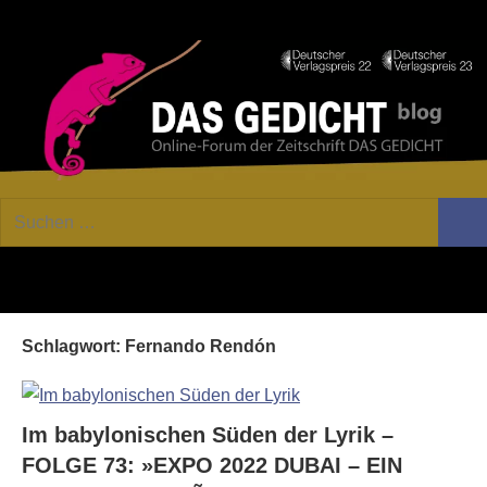
Zum
Facebook
Twitter
Youtube
Fee
Inhalt
springen
DAS
Online-
Suchen
Forum
Such
GEDICHT
nach:
von
DAS
blog
GEDICHT.
Zeitschrift
Schlagwort:
Fernando Rendón
für
Lyrik,
Essay
und
Im babylonischen Süden der Lyrik –
Kritik
FOLGE 73: »EXPO 2022 DUBAI – EIN