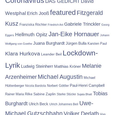
Coronavirus
DAS GEDICHT
David
featured
Fitzgerald
Westphal
Erich Jooß
Kusz
Gabriele Trinckler
Franziska Röchter
Friedrich Ani
Georg
Jan-Eike Hornauer
Hellmuth Opitz
Eggers
Johann
Juana Burghardt
Jürgen Bulla
Karsten Paul
Wolfgang von Goethe
Lockdown-
Klara Hurkova
Leander Beil
Lyrik
Melanie
Ludwig Steinherr
Matthias Kröner
Michael Augustin
Arzenheimer
Michael
Paul-Henri Campbell
Hüttenberger
Nicola Bardola
Norbert Göttler
Tobias
Rainer Maria Rilke
Sabine Zaplin
Starke Stücke
Sujata Bhatt
Uwe-
Burghardt
Ulrich Beck
Ulrich Johannes Beil
Michael Gutzschhahn
Volker Derlath
Von