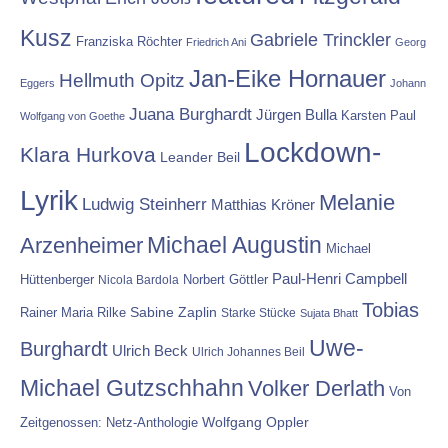
Kusz
Gabriele Trinckler
Franziska Röchter
Friedrich Ani
Georg
Jan-Eike Hornauer
Hellmuth Opitz
Eggers
Johann
Juana Burghardt
Jürgen Bulla
Karsten Paul
Wolfgang von Goethe
Lockdown-
Klara Hurkova
Leander Beil
Lyrik
Melanie
Ludwig Steinherr
Matthias Kröner
Michael Augustin
Arzenheimer
Michael
Paul-Henri Campbell
Hüttenberger
Nicola Bardola
Norbert Göttler
Tobias
Rainer Maria Rilke
Sabine Zaplin
Starke Stücke
Sujata Bhatt
Uwe-
Burghardt
Ulrich Beck
Ulrich Johannes Beil
Michael Gutzschhahn
Volker Derlath
Von
Wolfgang Oppler
Zeitgenossen: Netz-Anthologie