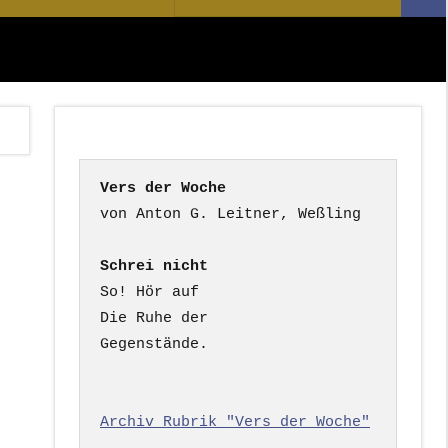
Suc
nach:
Vers der Woche
Schrei nicht
So! Hör auf

Die Ruhe der

Gegenstände.

Archiv Rubrik "Vers der Woche"