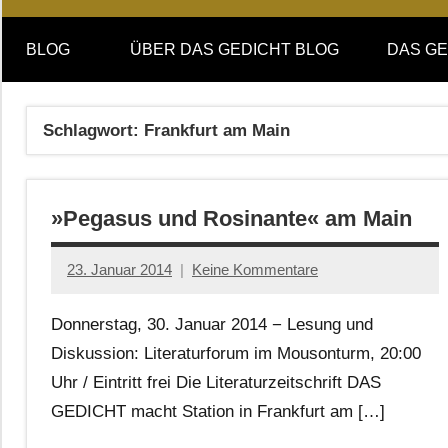
Online-
DAS
Forum
BLOG
ÜBER DAS GEDICHT BLOG
DAS GE
von
GEDICHT
DAS
GEDICHT.
blog
Schlagwort:
Frankfurt am Main
Zeitschrift
für
Lyrik,
»Pegasus und Rosinante« am Main
Essay
und
Kritik
23. Januar 2014
Keine Kommentare
Anton
G.
Donnerstag, 30. Januar 2014 − Lesung und
Leitner
Diskussion: Literaturforum im Mousonturm, 20:00
Uhr / Eintritt frei Die Literaturzeitschrift DAS
GEDICHT macht Station in Frankfurt am […]