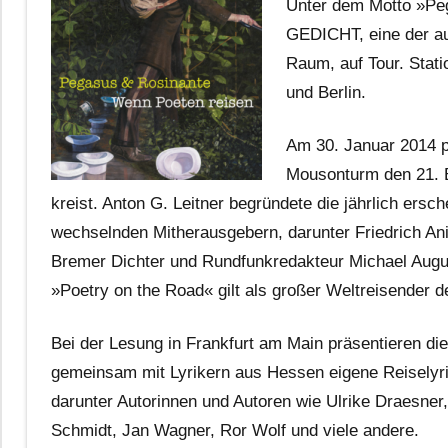
Unter dem Motto »Pe
GEDICHT, eine der auf
Raum, auf Tour. Stat
und Berlin.
Am 30. Januar 2014 p
Mousonturm den 21. 
kreist. Anton G. Leitner begründete die jährlich ersch
wechselnden Mitherausgebern, darunter Friedrich Ani 
Bremer Dichter und Rundfunkredakteur Michael Augusti
»Poetry on the Road« gilt als großer Weltreisender d
Bei der Lesung in Frankfurt am Main präsentieren d
gemeinsam mit Lyrikern aus Hessen eigene Reiselyri
darunter Autorinnen und Autoren wie Ulrike Draesner
Schmidt, Jan Wagner, Ror Wolf und viele andere.