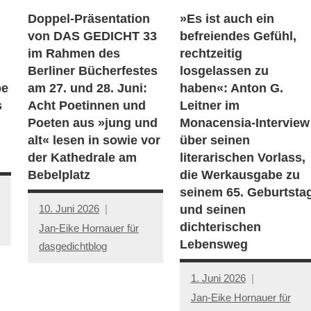
Doppel-Präsentation
»Es ist auch ein
von DAS GEDICHT 33
befreiendes Gefühl,
im Rahmen des
rechtzeitig
Berliner Bücherfestes
losgelassen zu
be
am 27. und 28. Juni:
haben«: Anton G.
s
Acht Poetinnen und
Leitner im
Poeten aus »jung und
Monacensia-Interview
alt« lesen in sowie vor
über seinen
der Kathedrale am
literarischen Vorlass,
Bebelplatz
die Werkausgabe zu
seinem 65. Geburtsta
10. Juni 2026
und seinen
dichterischen
Jan-Eike Hornauer für
Lebensweg
dasgedichtblog
1. Juni 2026
Jan-Eike Hornauer für