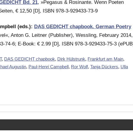
GEDICHT Bd. 21
, »Pegasus & Rosinante. Wenn Poeten
 Seiten, € 12,50 [D], ISBN 978-3-929433-73-9
ampbell (eds.):
DAS GEDICHT chapbook. German Poetry
«, Anton G. Leitner (Publisher), Wessling, February 2014,
433-74-6; E-Book: € 2.99 [D], ISBN 978-3-929433-75-3 (ePUB
T
,
DAS GEDICHT chapbook
,
Dirk Hülstrunk
,
Frankfurt am Main
,
hael Augustin
,
Paul-Henri Campbell
,
Ror Wolf
,
Tanja Dückers
,
Ulla