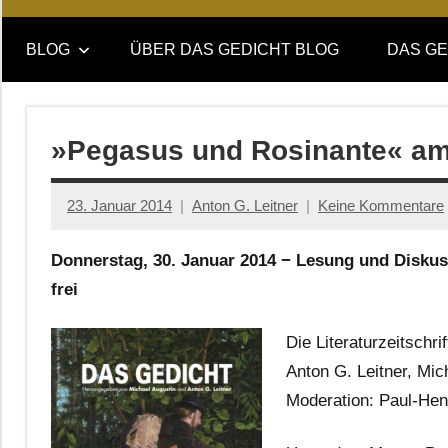
Online-
DAS
Forum
BLOG
ÜBER DAS GEDICHT BLOG
DAS GE
von
GEDICHT
DAS
GEDICHT.
blog
Zeitschrift
»Pegasus und Rosinante« am
für
Lyrik,
23. Januar 2014
Anton G. Leitner
Keine Kommentare
Essay
und
Donnerstag, 30. Januar 2014 − Lesung und Diskuss
Kritik
frei
Die Literaturzeitschr
Anton G. Leitner, Mic
Moderation: Paul-Hen