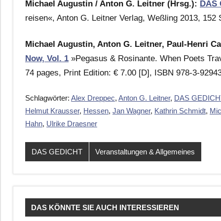
Michael Augustin / Anton G. Leitner (Hrsg.):
DAS 
reisen«, Anton G. Leitner Verlag, Weßling 2013, 152
Michael Augustin, Anton G. Leitner, Paul-Henri C
Now, Vol. 1
»Pegasus & Rosinante. When Poets Travel
74 pages, Print Edition: € 7.00 [D], ISBN 978-3-929
Schlagwörter:
Alex Dreppec
,
Anton G. Leitner
,
DAS GEDICH
Helmut Krausser
,
Hessen
,
Jan Wagner
,
Kathrin Schmidt
,
Mic
Hahn
,
Ulrike Draesner
DAS GEDICHT
Veranstaltungen & Allgemeines
DAS KÖNNTE SIE AUCH INTERESSIEREN