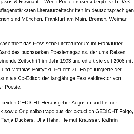
gasus & Rosinante. Wenn Poeten reisen« begibt sich DAS
lagenstärksten Literaturzeitschriften im deutschsprachigen
ionen sind München, Frankfurt am Main, Bremen, Weimar
räsentiert das Hessische Literaturforum im Frankfurter
Band des buchstarken Poesiemagazins, der ums Reisen
einende Zeitschrift im Jahr 1993 und ediert sie seit 2008 mit
und Matthias Politycki. Bei der 21. Folge fungierte der
n als Co-Editor; der langjährige Festivaldirektor von
er Poesie.
ie beiden GEDICHT-Herausgeber Augustin und Leitner
k sowie Originalbeiträge aus der aktuellen GEDICHT-Folge,
, Tanja Dückers, Ulla Hahn, Helmut Krausser, Kathrin