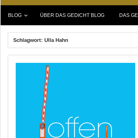
Online-
DAS
Forum
BLOG
ÜBER DAS GEDICHT BLOG
DAS GE
von
GEDICHT
DAS
GEDICHT.
blog
Schlagwort:
Ulla Hahn
Zeitschrift
für
Lyrik,
Essay
und
Kritik