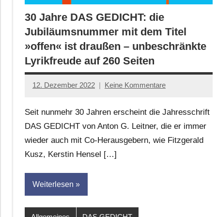
30 Jahre DAS GEDICHT: die
Jubiläumsnummer mit dem Titel
»offen« ist draußen – unbeschränkte
Lyrikfreude auf 260 Seiten
12. Dezember 2022
Keine Kommentare
Jan-
Eike
Seit nunmehr 30 Jahren erscheint die Jahresschrift
Hornauer
DAS GEDICHT von Anton G. Leitner, die er immer
für
wieder auch mit Co-Herausgebern, wie Fitzgerald
dasgedichtblog
Kusz, Kerstin Hensel […]
Weiterlesen
Allgemeines
DAS GEDICHT