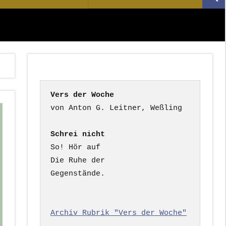
Suc
nach:
Vers der Woche
Schrei nicht
So! Hör auf

Die Ruhe der

Gegenstände.

Archiv Rubrik "Vers der Woche"