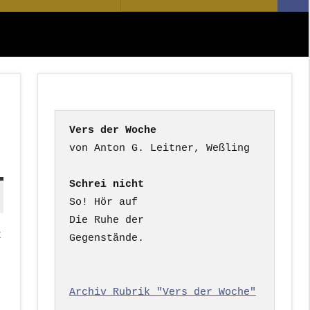
Suc
nach:
Vers der Woche
Schrei nicht
So! Hör auf

Die Ruhe der

t
Gegenstände.

Archiv Rubrik "Vers der Woche"