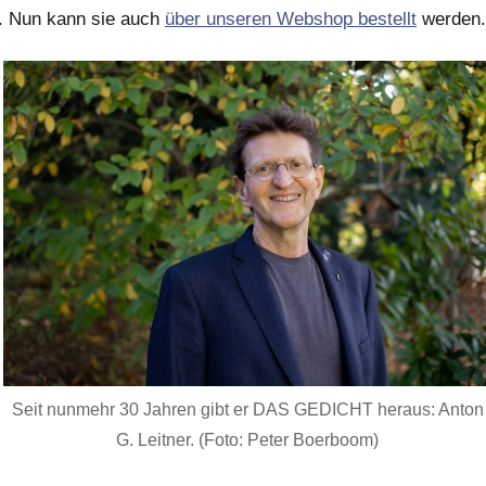
). Nun kann sie auch
über unseren Webshop bestellt
werden.
Seit nunmehr 30 Jahren gibt er DAS GEDICHT heraus: Anton
G. Leitner. (Foto: Peter Boerboom)