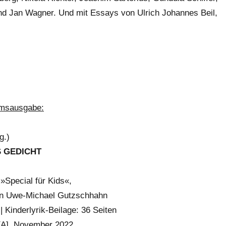
und Jan Wagner. Und mit Essays von Ulrich Johannes Beil,
umsausgabe:
g.)
AS GEDICHT
»Special für Kids«,
on Uwe-Michael Gutzschhahn
| Kinderlyrik-Beilage: 36 Seiten
 [A], November 2022