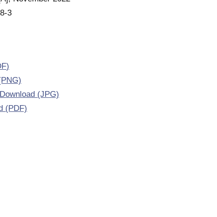
8-3
DF
)
(PNG)
m Download (JPG)
d (PDF)