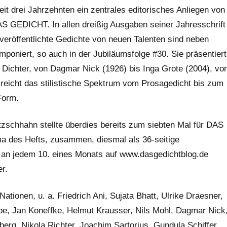
eit drei Jahrzehnten ein zentrales editorisches Anliegen von
S GEDICHT. In allen dreißig Ausgaben seiner Jahresschrift
stveröffentlichte Gedichte von neuen Talenten sind neben
oniert, so auch in der Jubiläumsfolge #30. Sie präsentiert
 Dichter, von Dagmar Nick (1926) bis Inga Grote (2004), vo
reicht das stilistische Spektrum vom Prosagedicht bis zum
Form.
zschhahn stellte überdies bereits zum siebten Mal für DAS
 des Hefts, zusammen, diesmal als 36-seitige
m an jedem 10. eines Monats auf www.dasgedichtblog.de
er.
tionen, u. a. Friedrich Ani, Sujata Bhatt, Ulrike Draesner,
e, Jan Koneffke, Helmut Krausser, Nils Mohl, Dagmar Nick
berg, Nikola Richter, Joachim Sartorius, Gundula Schiffer,