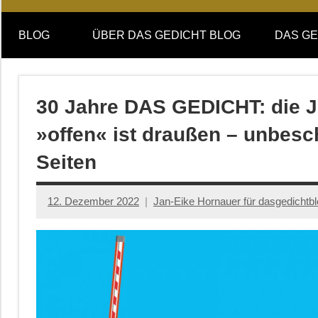
Online-
DAS
Forum
BLOG
ÜBER DAS GEDICHT BLOG
DAS GE
von
GEDICHT
DAS
GEDICHT.
blog
Zeitschrift
30 Jahre DAS GEDICHT: die 
für
»offen« ist draußen – unbesc
Lyrik,
Essay
Seiten
und
Kritik
12. Dezember 2022
Jan-Eike Hornauer für dasgedichtb