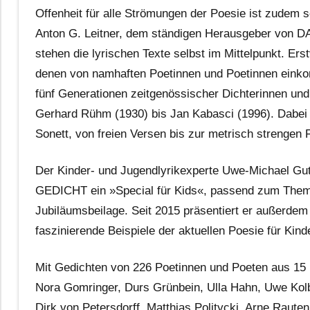
Offenheit für alle Strömungen der Poesie ist zudem s
Anton G. Leitner, dem ständigen Herausgeber von DA
stehen die lyrischen Texte selbst im Mittelpunkt. Er
denen von namhaften Poetinnen und Poetinnen einkomp
fünf Generationen zeitgenössischer Dichterinnen und
Gerhard Rühm (1930) bis Jan Kabasci (1996). Dabei 
Sonett, von freien Versen bis zur metrisch strengen 
Der Kinder- und Jugendlyrikexperte Uwe-Michael Gut
GEDICHT ein »Special für Kids«, passend zum Thema
Jubiläumsbeilage. Seit 2015 präsentiert er außerde
faszinierende Beispiele der aktuellen Poesie für Kind
Mit Gedichten von 226 Poetinnen und Poeten aus 15 Na
Nora Gomringer, Durs Grünbein, Ulla Hahn, Uwe Kolb
Dirk von Petersdorff, Matthias Politycki, Arne Rauten