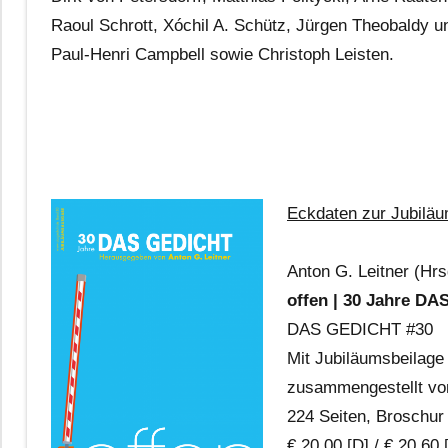
Raoul Schrott, Xóchil A. Schütz, Jürgen Theobaldy 
Paul-Henri Campbell sowie Christoph Leisten.
Eckdaten zur Jubilä
Anton G. Leitner (Hrs
offen | 30 Jahre D
DAS GEDICHT #30
Mit Jubiläumsbeilage 
zusammengestellt v
224 Seiten, Broschur 
€ 20,00 [D] / € 20,60