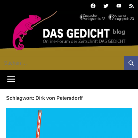
Zum
Facebook
Twitter
Youtube
Fee
Inhalt
springen
DAS
Online-
Suchen
Forum
Such
GEDICHT
nach:
von
DAS
blog
GEDICHT.
Zeitschrift
Schlagwort:
Dirk von Petersdorff
für
Lyrik,
Essay
und
Kritik