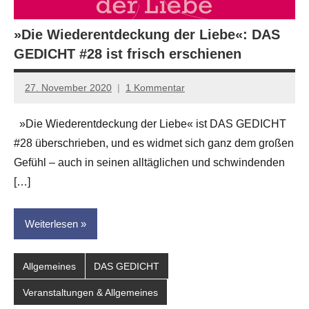
»Die Wiederentdeckung der Liebe«: DAS
GEDICHT #28 ist frisch erschienen
27. November 2020
1 Kommentar
Jan-
Eike
»Die Wiederentdeckung der Liebe« ist DAS GEDICHT
Hornauer
#28 überschrieben, und es widmet sich ganz dem großen
für
dasgedichtblog
Gefühl – auch in seinen alltäglichen und schwindenden
[…]
Weiterlesen
Allgemeines
DAS GEDICHT
Veranstaltungen & Allgemeines