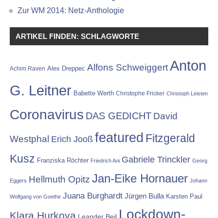
Zur WM 2014: Netz-Anthologie
ARTIKEL FINDEN: SCHLAGWORTE
Anton
Alfons Schweiggert
Alex Dreppec
Achim Raven
G. Leitner
Babette Werth
Christophe Fricker
Christoph Leisten
Coronavirus
DAS GEDICHT
David
featured
Fitzgerald
Westphal
Erich Jooß
Kusz
Gabriele Trinckler
Franziska Röchter
Friedrich Ani
Georg
Jan-Eike Hornauer
Hellmuth Opitz
Eggers
Johann
Juana Burghardt
Jürgen Bulla
Karsten Paul
Wolfgang von Goethe
Lockdown-
Klara Hurkova
Leander Beil