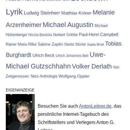
Lyrik
Melanie
Ludwig Steinherr
Matthias Kröner
Michael Augustin
Arzenheimer
Michael
Paul-Henri Campbell
Hüttenberger
Nicola Bardola
Norbert Göttler
Tobias
Rainer Maria Rilke
Sabine Zaplin
Starke Stücke
Sujata Bhatt
Uwe-
Burghardt
Ulrich Beck
Ulrich Johannes Beil
Michael Gutzschhahn
Volker Derlath
Von
Wolfgang Oppler
Zeitgenossen: Netz-Anthologie
EIGENANZEIGE
Besuchen Sie auch
AntonLeitner.de
, das
persönliche Internet-Tagebuch des
Schriftstellers und Verlegers Anton G.