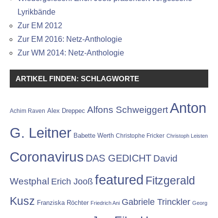
Lyrikbände
Zur EM 2012
Zur EM 2016: Netz-Anthologie
Zur WM 2014: Netz-Anthologie
ARTIKEL FINDEN: SCHLAGWORTE
Anton
Alfons Schweiggert
Alex Dreppec
Achim Raven
G. Leitner
Babette Werth
Christophe Fricker
Christoph Leisten
Coronavirus
DAS GEDICHT
David
featured
Fitzgerald
Westphal
Erich Jooß
Kusz
Gabriele Trinckler
Franziska Röchter
Friedrich Ani
Georg