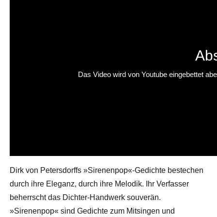
Abs
Das Video wird von Youtube eingebettet abesp
Dirk von Petersdorffs »Sirenenpop«-Gedichte bestechen
durch ihre Eleganz, durch ihre Melodik. Ihr Verfasser
beherrscht das Dichter-Handwerk souverän.
»Sirenenpop« sind Gedichte zum Mitsingen und