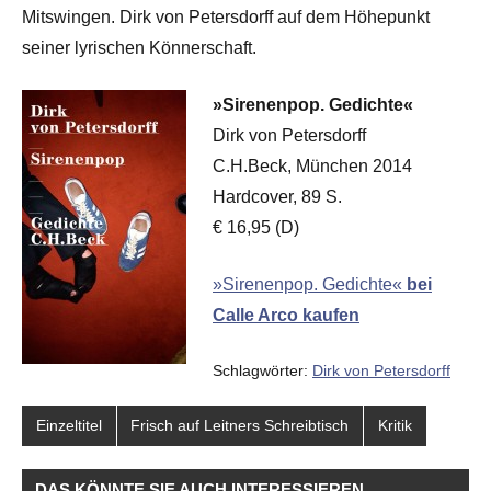
Mitswingen. Dirk von Petersdorff auf dem Höhepunkt
seiner lyrischen Könnerschaft.
»Sirenenpop. Gedichte«
Dirk von Petersdorff
C.H.Beck, München 2014
Hardcover, 89 S.
€ 16,95 (D)
»Sirenenpop. Gedichte«
bei
Calle Arco kaufen
Schlagwörter:
Dirk von Petersdorff
Einzeltitel
Frisch auf Leitners Schreibtisch
Kritik
DAS KÖNNTE SIE AUCH INTERESSIEREN