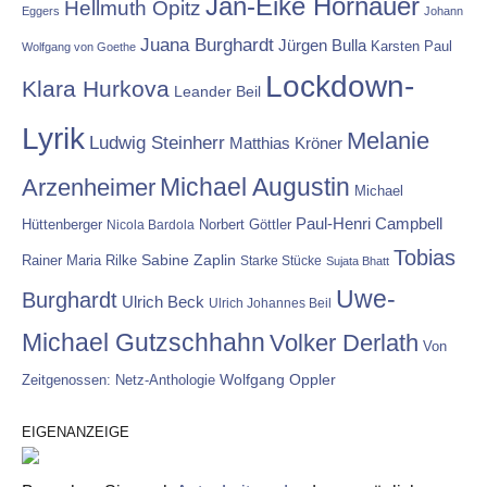
Jan-Eike Hornauer
Hellmuth Opitz
Eggers
Johann
Juana Burghardt
Jürgen Bulla
Karsten Paul
Wolfgang von Goethe
Lockdown-
Klara Hurkova
Leander Beil
Lyrik
Melanie
Ludwig Steinherr
Matthias Kröner
Michael Augustin
Arzenheimer
Michael
Paul-Henri Campbell
Hüttenberger
Nicola Bardola
Norbert Göttler
Tobias
Rainer Maria Rilke
Sabine Zaplin
Starke Stücke
Sujata Bhatt
Uwe-
Burghardt
Ulrich Beck
Ulrich Johannes Beil
Michael Gutzschhahn
Volker Derlath
Von
Wolfgang Oppler
Zeitgenossen: Netz-Anthologie
EIGENANZEIGE