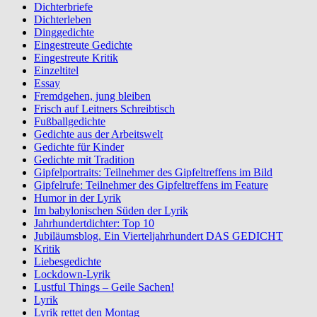
Dichterbriefe
Dichterleben
Dinggedichte
Eingestreute Gedichte
Eingestreute Kritik
Einzeltitel
Essay
Fremdgehen, jung bleiben
Frisch auf Leitners Schreibtisch
Fußballgedichte
Gedichte aus der Arbeitswelt
Gedichte für Kinder
Gedichte mit Tradition
Gipfelportraits: Teilnehmer des Gipfeltreffens im Bild
Gipfelrufe: Teilnehmer des Gipfeltreffens im Feature
Humor in der Lyrik
Im babylonischen Süden der Lyrik
Jahrhundertdichter: Top 10
Jubiläumsblog. Ein Vierteljahrhundert DAS GEDICHT
Kritik
Liebesgedichte
Lockdown-Lyrik
Lustful Things – Geile Sachen!
Lyrik
Lyrik rettet den Montag