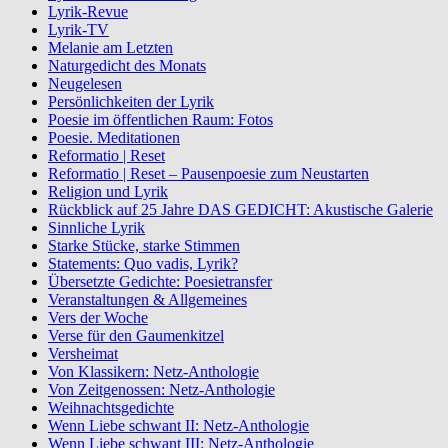
Lyrik-Revue
Lyrik-TV
Melanie am Letzten
Naturgedicht des Monats
Neugelesen
Persönlichkeiten der Lyrik
Poesie im öffentlichen Raum: Fotos
Poesie. Meditationen
Reformatio | Reset
Reformatio | Reset – Pausenpoesie zum Neustarten
Religion und Lyrik
Rückblick auf 25 Jahre DAS GEDICHT: Akustische Galerie
Sinnliche Lyrik
Starke Stücke, starke Stimmen
Statements: Quo vadis, Lyrik?
Übersetzte Gedichte: Poesietransfer
Veranstaltungen & Allgemeines
Vers der Woche
Verse für den Gaumenkitzel
Versheimat
Von Klassikern: Netz-Anthologie
Von Zeitgenossen: Netz-Anthologie
Weihnachtsgedichte
Wenn Liebe schwant II: Netz-Anthologie
Wenn Liebe schwant III: Netz-Anthologie