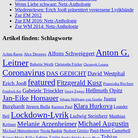
Wenn Liebe schwant: Netz-Anthologie
Wiedergelesen: Erich Jooß präsentiert vergessene Lyrikbände
Zur EM 2012
Zur EM 2016: Netz-Anthologie
Zur WM 2014: Netz-Anthologie
Artikel finden: Schlagworte
Anton G.
Alfons Schweiggert
Alex Dreppec
Achim Raven
Leitner
Babette Werth
Christophe Fricker
Christoph Leisten
Coronavirus
DAS GEDICHT
David Westphal
featured
Fitzgerald Kusz
Erich Jooß
Franziska Röchter
Hellmuth Opitz
Gabriele Trinckler
Friedrich Ani
Georg Eggers
Jan-Eike Hornauer
Juana
Johann Wolfgang von Goethe
Klara Hurkova
Burghardt
Jürgen Bulla
Leander
Karsten Paul
Lockdown-Lyrik
Ludwig Steinherr
Beil
Matthias
Michael Augustin
Melanie Arzenheimer
Kröner
Paul-Henri Campbell
Michael Hüttenberger
Norbert Göttler
Nicola Bardola
Tobias
Rainer Maria Rilke
Sabine Zaplin
Starke Stücke
Sujata Bhatt