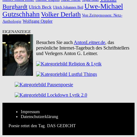
Uwe-Michael
Burghardt
Ulrich Beck
Ulrich Johannes Beil
Gutzschhahn
Volker Derlath
Von Zeitgenossen: Netz-
Wolfgang Oppler
Anthologie
EIGENANZEIGE
Besuchen Sie auch
AntonLeitner.de
, das
persönliche Internet-Tagebuch des Schriftstellers
und Verlegers Anton G. Leitner.
Impressum
Datenschutzerklärung
Poesie rettet den Tag. DAS GEDICHT