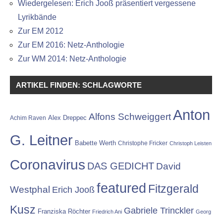
Wiedergelesen: Erich Jooß präsentiert vergessene
Lyrikbände
Zur EM 2012
Zur EM 2016: Netz-Anthologie
Zur WM 2014: Netz-Anthologie
ARTIKEL FINDEN: SCHLAGWORTE
Anton
Alfons Schweiggert
Alex Dreppec
Achim Raven
G. Leitner
Babette Werth
Christophe Fricker
Christoph Leisten
Coronavirus
DAS GEDICHT
David
featured
Fitzgerald
Westphal
Erich Jooß
Kusz
Gabriele Trinckler
Franziska Röchter
Friedrich Ani
Georg