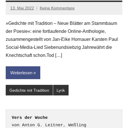
13. Mai 2022
Keine Kommentare
Jan-
Eike
»Gedichte mit Tradition – Neue Blätter am Stammbaum
Hornauer
der Poesie«: eine fortlaufende Online-Anthologie,
für
dasgedichtblog
zusammengestellt von Jan-Eike Hornauer Karsten Paul
Social-Media-Lied Siebenundsiebzig Jahrewährt die
Knechtschaft schon.Tod […]
Weiterlesen
Gedichte mit Tradition
Lyrik
Vers der Woche