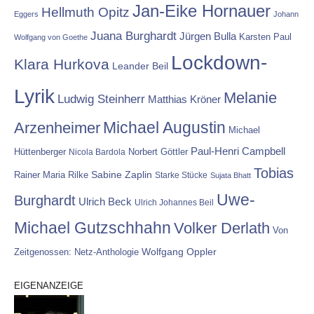
Jan-Eike Hornauer
Hellmuth Opitz
Eggers
Johann
Juana Burghardt
Jürgen Bulla
Karsten Paul
Wolfgang von Goethe
Lockdown-
Klara Hurkova
Leander Beil
Lyrik
Melanie
Ludwig Steinherr
Matthias Kröner
Michael Augustin
Arzenheimer
Michael
Paul-Henri Campbell
Hüttenberger
Nicola Bardola
Norbert Göttler
Tobias
Rainer Maria Rilke
Sabine Zaplin
Starke Stücke
Sujata Bhatt
Uwe-
Burghardt
Ulrich Beck
Ulrich Johannes Beil
Michael Gutzschhahn
Volker Derlath
Von
Wolfgang Oppler
Zeitgenossen: Netz-Anthologie
EIGENANZEIGE