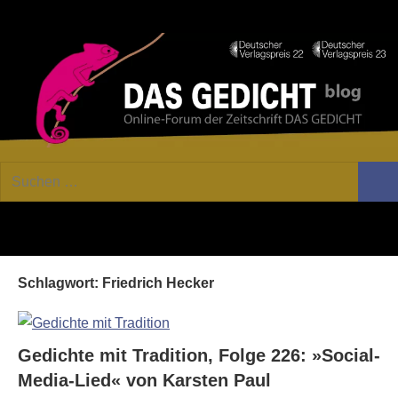
Zum
Facebook
Twitter
Youtube
Fee
Inhalt
springen
DAS
Online-
Suchen
Forum
Such
GEDICHT
nach:
von
DAS
blog
GEDICHT.
Zeitschrift
Schlagwort:
Friedrich Hecker
für
Lyrik,
Essay
und
Gedichte mit Tradition, Folge 226: »Social-
Kritik
Media-Lied« von Karsten Paul