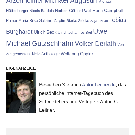
Michael Augustin
Arzenheimer
Michael
Paul-Henri Campbell
Hüttenberger
Nicola Bardola
Norbert Göttler
Tobias
Rainer Maria Rilke
Sabine Zaplin
Starke Stücke
Sujata Bhatt
Uwe-
Burghardt
Ulrich Beck
Ulrich Johannes Beil
Michael Gutzschhahn
Volker Derlath
Von
Wolfgang Oppler
Zeitgenossen: Netz-Anthologie
EIGENANZEIGE
Besuchen Sie auch
AntonLeitner.de
, das
persönliche Internet-Tagebuch des
Schriftstellers und Verlegers Anton G.
Leitner.