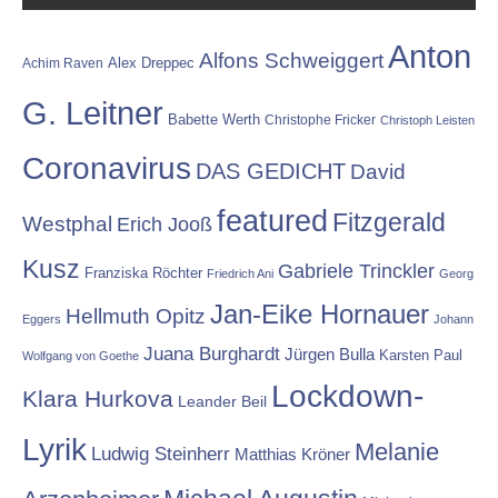
Anton
Alfons Schweiggert
Alex Dreppec
Achim Raven
G. Leitner
Babette Werth
Christophe Fricker
Christoph Leisten
Coronavirus
DAS GEDICHT
David
featured
Fitzgerald
Westphal
Erich Jooß
Kusz
Gabriele Trinckler
Franziska Röchter
Friedrich Ani
Georg
Jan-Eike Hornauer
Hellmuth Opitz
Eggers
Johann
Juana Burghardt
Jürgen Bulla
Karsten Paul
Wolfgang von Goethe
Lockdown-
Klara Hurkova
Leander Beil
Lyrik
Melanie
Ludwig Steinherr
Matthias Kröner