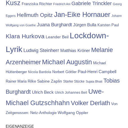
Kusz
Gabriele Trinckler
Franziska Röchter
Friedrich Ani
Georg
Jan-Eike Hornauer
Hellmuth Opitz
Eggers
Johann
Juana Burghardt
Jürgen Bulla
Karsten Paul
Wolfgang von Goethe
Lockdown-
Klara Hurkova
Leander Beil
Lyrik
Melanie
Ludwig Steinherr
Matthias Kröner
Michael Augustin
Arzenheimer
Michael
Paul-Henri Campbell
Hüttenberger
Nicola Bardola
Norbert Göttler
Tobias
Rainer Maria Rilke
Sabine Zaplin
Starke Stücke
Sujata Bhatt
Uwe-
Burghardt
Ulrich Beck
Ulrich Johannes Beil
Michael Gutzschhahn
Volker Derlath
Von
Wolfgang Oppler
Zeitgenossen: Netz-Anthologie
EIGENANZEIGE