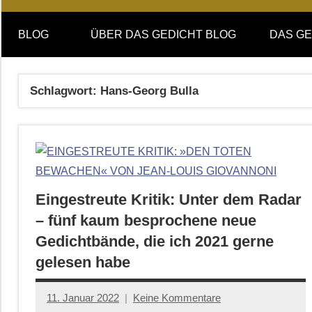
Online-
DAS
Forum
BLOG
ÜBER DAS GEDICHT BLOG
DAS GE
von
GEDICHT
DAS
GEDICHT.
blog
Schlagwort:
Hans-Georg Bulla
Zeitschrift
für
Lyrik,
Essay
und
Kritik
Eingestreute Kritik: Unter dem Radar
– fünf kaum besprochene neue
Gedichtbände, die ich 2021 gerne
gelesen habe
11. Januar 2022
Keine Kommentare
Jan-