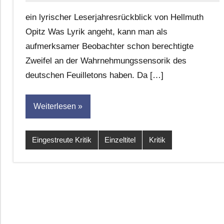
Eike
ein lyrischer Leserjahresrückblick von Hellmuth
Hornauer
Opitz Was Lyrik angeht, kann man als
für
aufmerksamer Beobachter schon berechtigte
dasgedichtblog
Zweifel an der Wahrnehmungssensorik des
deutschen Feuilletons haben. Da […]
Weiterlesen
Eingestreute Kritik
Einzeltitel
Kritik