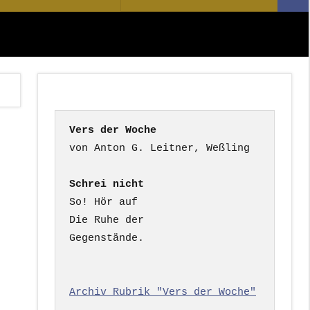
Suc
nach:
Vers der Woche
Schrei nicht
So! Hör auf

Die Ruhe der

Gegenstände.

Archiv Rubrik "Vers der Woche"