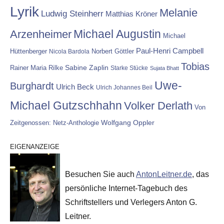
Lyrik
Melanie
Ludwig Steinherr
Matthias Kröner
Michael Augustin
Arzenheimer
Michael
Paul-Henri Campbell
Hüttenberger
Nicola Bardola
Norbert Göttler
Tobias
Rainer Maria Rilke
Sabine Zaplin
Starke Stücke
Sujata Bhatt
Uwe-
Burghardt
Ulrich Beck
Ulrich Johannes Beil
Michael Gutzschhahn
Volker Derlath
Von
Wolfgang Oppler
Zeitgenossen: Netz-Anthologie
EIGENANZEIGE
Besuchen Sie auch
AntonLeitner.de
, das
persönliche Internet-Tagebuch des
Schriftstellers und Verlegers Anton G.
Leitner.