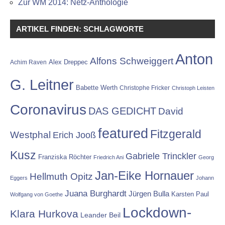
Zur WM 2014: Netz-Anthologie
ARTIKEL FINDEN: SCHLAGWORTE
Anton
Alfons Schweiggert
Alex Dreppec
Achim Raven
G. Leitner
Babette Werth
Christophe Fricker
Christoph Leisten
Coronavirus
DAS GEDICHT
David
featured
Fitzgerald
Westphal
Erich Jooß
Kusz
Gabriele Trinckler
Franziska Röchter
Friedrich Ani
Georg
Jan-Eike Hornauer
Hellmuth Opitz
Eggers
Johann
Juana Burghardt
Jürgen Bulla
Karsten Paul
Wolfgang von Goethe
Lockdown-
Klara Hurkova
Leander Beil