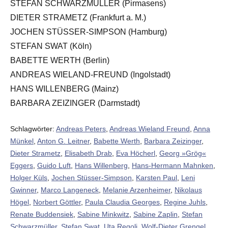
STEFAN SCHWARZMÜLLER (Pirmasens)
DIETER STRAMETZ (Frankfurt a. M.)
JOCHEN STÜSSER-SIMPSON (Hamburg)
STEFAN SWAT (Köln)
BABETTE WERTH (Berlin)
ANDREAS WIELAND-FREUND (Ingolstadt)
HANS WILLENBERG (Mainz)
BARBARA ZEIZINGER (Darmstadt)
Schlagwörter:
Andreas Peters
,
Andreas Wieland Freund
,
Anna
Münkel
,
Anton G. Leitner
,
Babette Werth
,
Barbara Zeizinger
,
Dieter Strametz
,
Elisabeth Drab
,
Eva Höcherl
,
Georg »Grög«
Eggers
,
Guido Luft
,
Hans Willenberg
,
Hans-Hermann Mahnken
,
Holger Küls
,
Jochen Stüsser-Simpson
,
Karsten Paul
,
Leni
Gwinner
,
Marco Langeneck
,
Melanie Arzenheimer
,
Nikolaus
Högel
,
Norbert Göttler
,
Paula Claudia Georges
,
Regine Juhls
,
Renate Buddensiek
,
Sabine Minkwitz
,
Sabine Zaplin
,
Stefan
Schwarzmüller
,
Stefan Swat
,
Uta Regoli
,
Wolf-Dieter Grengel
,