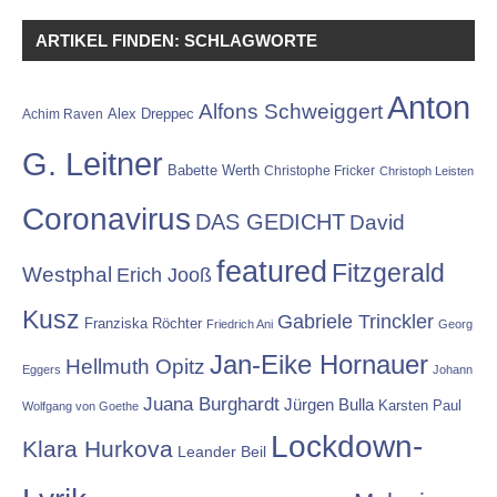
ARTIKEL FINDEN: SCHLAGWORTE
Anton
Alfons Schweiggert
Alex Dreppec
Achim Raven
G. Leitner
Babette Werth
Christophe Fricker
Christoph Leisten
Coronavirus
DAS GEDICHT
David
featured
Fitzgerald
Westphal
Erich Jooß
Kusz
Gabriele Trinckler
Franziska Röchter
Friedrich Ani
Georg
Jan-Eike Hornauer
Hellmuth Opitz
Eggers
Johann
Juana Burghardt
Jürgen Bulla
Karsten Paul
Wolfgang von Goethe
Lockdown-
Klara Hurkova
Leander Beil