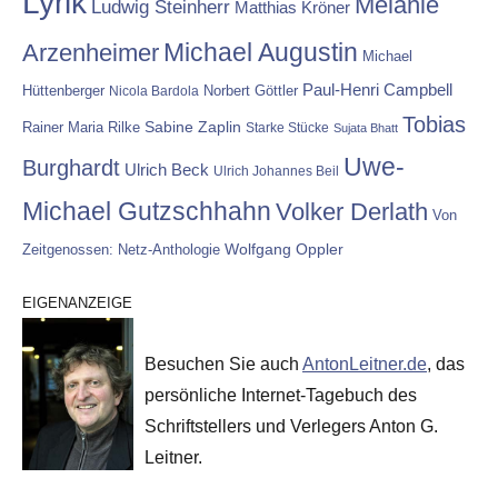
Lyrik
Melanie
Ludwig Steinherr
Matthias Kröner
Michael Augustin
Arzenheimer
Michael
Paul-Henri Campbell
Hüttenberger
Nicola Bardola
Norbert Göttler
Tobias
Rainer Maria Rilke
Sabine Zaplin
Starke Stücke
Sujata Bhatt
Uwe-
Burghardt
Ulrich Beck
Ulrich Johannes Beil
Michael Gutzschhahn
Volker Derlath
Von
Wolfgang Oppler
Zeitgenossen: Netz-Anthologie
EIGENANZEIGE
Besuchen Sie auch
AntonLeitner.de
, das
persönliche Internet-Tagebuch des
Schriftstellers und Verlegers Anton G.
Leitner.