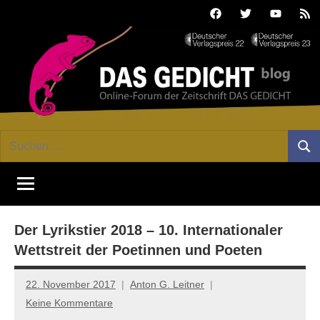
Zum
Facebook
Twitter
Youtube
Fee
Inhalt
springen
DAS
Online-
Suchen
Forum
Such
GEDICHT
nach:
von
DAS
blog
GEDICHT.
Zeitschrift
Der Lyrikstier 2018 – 10. Internationaler
für
Lyrik,
Wettstreit der Poetinnen und Poeten
Essay
und
22. November 2017
Anton G. Leitner
Kritik
Keine Kommentare