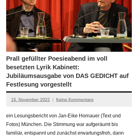
Prall gefüllter Poesieabend im voll
besetzten Lyrik Kabinett:
Jubiläumsausgabe von DAS GEDICHT auf
Festlesung vorgestellt
15. November 2022
Keine Kommentare
Jan-
Eike
ein Lesungsbericht von Jan-Eike Hornauer (Text und
Hornauer
Fotos) München. Die Stimmung war aufgeräumt bis
für
dasgedichtblog
familiär, entspannt und zunächst erwartungsfroh, dann