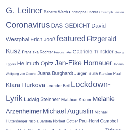
G. Leitner
Babette Werth
Christophe Fricker
Christoph Leisten
Coronavirus
DAS GEDICHT
David
featured
Fitzgerald
Westphal
Erich Jooß
Kusz
Gabriele Trinckler
Franziska Röchter
Friedrich Ani
Georg
Jan-Eike Hornauer
Hellmuth Opitz
Eggers
Johann
Juana Burghardt
Jürgen Bulla
Karsten Paul
Wolfgang von Goethe
Lockdown-
Klara Hurkova
Leander Beil
Lyrik
Melanie
Ludwig Steinherr
Matthias Kröner
Michael Augustin
Arzenheimer
Michael
Paul-Henri Campbell
Hüttenberger
Nicola Bardola
Norbert Göttler
Tobias