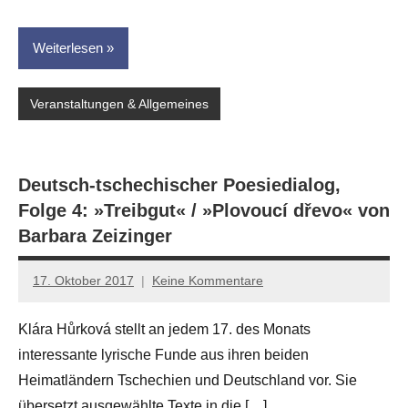
Weiterlesen
Veranstaltungen & Allgemeines
Deutsch-tschechischer Poesiedialog,
Folge 4: »Treibgut« / »Plovoucí dřevo« von
Barbara Zeizinger
17. Oktober 2017
Keine Kommentare
Anton
G.
Klára Hůrková stellt an jedem 17. des Monats
Leitner
interessante lyrische Funde aus ihren beiden
Heimatländern Tschechien und Deutschland vor. Sie
übersetzt ausgewählte Texte in die […]