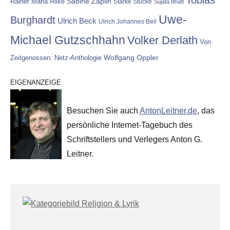
Rainer Maria Rilke
Sabine Zaplin
Starke Stücke
Sujata Bhatt
Uwe-
Burghardt
Ulrich Beck
Ulrich Johannes Beil
Michael Gutzschhahn
Volker Derlath
Von
Wolfgang Oppler
Zeitgenossen: Netz-Anthologie
EIGENANZEIGE
Besuchen Sie auch
AntonLeitner.de
, das
persönliche Internet-Tagebuch des
Schriftstellers und Verlegers Anton G.
Leitner.