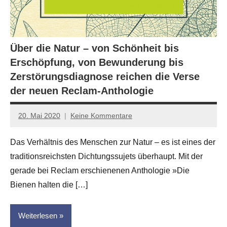
Über die Natur – von Schönheit bis
Erschöpfung, von Bewunderung bis
Zerstörungsdiagnose reichen die Verse
der neuen Reclam-Anthologie
20. Mai 2020
Keine Kommentare
Jan-
Eike
Das Verhältnis des Menschen zur Natur – es ist eines der
Hornauer
traditionsreichsten Dichtungssujets überhaupt. Mit der
für
dasgedichtblog
gerade bei Reclam erschienenen Anthologie »Die
Bienen halten die […]
Weiterlesen