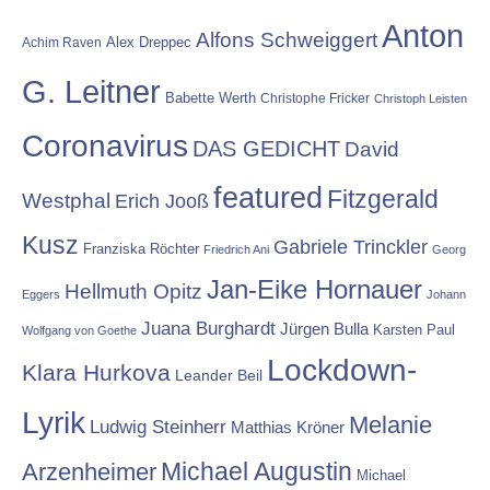
Anton
Alfons Schweiggert
Alex Dreppec
Achim Raven
G. Leitner
Babette Werth
Christophe Fricker
Christoph Leisten
Coronavirus
DAS GEDICHT
David
featured
Fitzgerald
Westphal
Erich Jooß
Kusz
Gabriele Trinckler
Franziska Röchter
Friedrich Ani
Georg
Jan-Eike Hornauer
Hellmuth Opitz
Eggers
Johann
Juana Burghardt
Jürgen Bulla
Karsten Paul
Wolfgang von Goethe
Lockdown-
Klara Hurkova
Leander Beil
Lyrik
Melanie
Ludwig Steinherr
Matthias Kröner
Michael Augustin
Arzenheimer
Michael