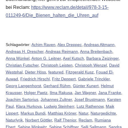
bei Reclam:
https://www.reclam.de/detail/978-3-15-
011249-6/Die_Bienen_halten_die_Uhren_auf
Schlagwörter:
Achim Raven
,
Alex Dreppec
,
Andreas Altmann
,
Andreas H. Drescher
,
Andreas Reimann
,
Anna Breitenbach
,
Anna Münkel
,
Anton G. Leitner
,
Axel Kutsch
,
Barbara Zeizinger
,
Christian Futscher
,
Christoph Leisten
,
Christoph Wenzel
,
David
Westphal
,
Dieter Höss
,
featured
,
Fitzgerald Kusz
,
Fouad El-
Auwad
,
Friedrich Hirschl
,
Fritz Deppert
,
Gabriele Trinckler
,
Georg Langenhorst
,
Gerhard Rühm
,
Günter Kunert
,
Helmut
Krausser
,
Holger Paetz
,
Ilma Rakusa
,
Jan Wagner
,
Jana Franke
,
Joachim Sartorius
,
Johannes Zultner
,
Josef Brustmann
,
Karsten
Paul
,
Klara Hurkova
,
Ludwig Steinherr
,
Lutz Rathenow
,
Maik
Lippert
,
Markus Bundi
,
Matthias Kröner
,
Natur
,
Naturgedichte
,
Naturlyrik
,
Norbert Göttler
,
Ralf Thenior
,
Reclam
,
Rumiana
Ebert
,
Sabine Minkwitz
,
Sabine Schiffner
,
Salli Sallmann
,
Sandra