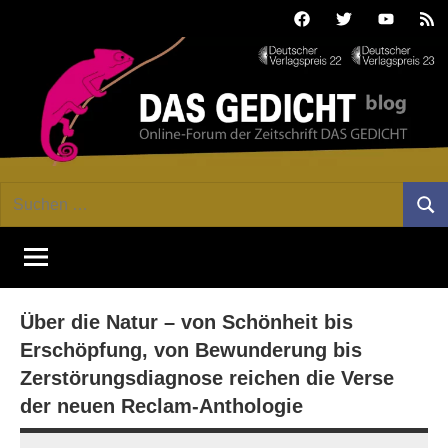
Zum
Facebook
Twitter
Youtube
Fee
Inhalt
springen
DAS
Online-
Suchen
Forum
Such
GEDICHT
nach:
von
DAS
blog
GEDICHT.
Zeitschrift
Über die Natur – von Schönheit bis
für
Lyrik,
Erschöpfung, von Bewunderung bis
Essay
Zerstörungsdiagnose reichen die Verse
und
der neuen Reclam-Anthologie
Kritik