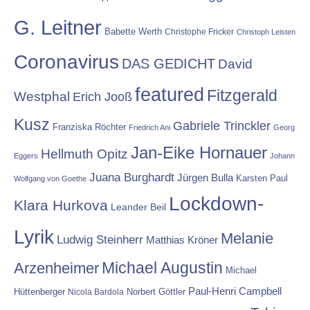
G. Leitner
Babette Werth
Christophe Fricker
Christoph Leisten
Coronavirus
DAS GEDICHT
David
featured
Fitzgerald
Westphal
Erich Jooß
Kusz
Gabriele Trinckler
Franziska Röchter
Friedrich Ani
Georg
Jan-Eike Hornauer
Hellmuth Opitz
Eggers
Johann
Juana Burghardt
Jürgen Bulla
Karsten Paul
Wolfgang von Goethe
Lockdown-
Klara Hurkova
Leander Beil
Lyrik
Melanie
Ludwig Steinherr
Matthias Kröner
Michael Augustin
Arzenheimer
Michael
Paul-Henri Campbell
Hüttenberger
Nicola Bardola
Norbert Göttler