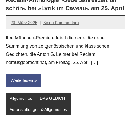
schön« bei »Lyrik im Caveau« am 25. April
23. März 2025
Keine Kommentare
Jan-
Eike
Ihre München-Premiere feiert die neue die neue
Hornauer
Sammlung von zeitgenössischen und klassischen
für
dasgedichtblog
Gedichten, die Anton G. Leitner bei Reclam
herausgebracht hat, am Freitag, 25. April […]
Weiterlesen
Allgemeines
DAS GEDICHT
Veranstaltungen & Allgemeines