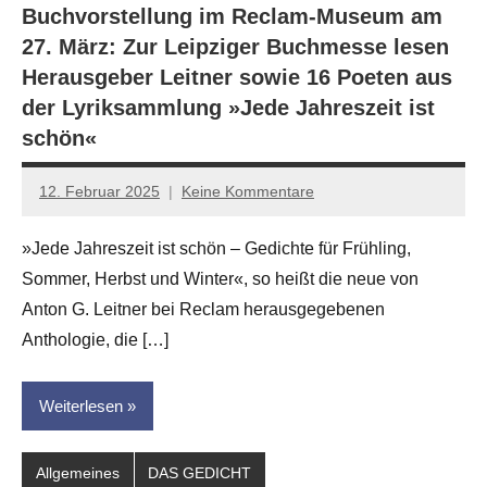
Buchvorstellung im Reclam-Museum am
27. März: Zur Leipziger Buchmesse lesen
Herausgeber Leitner sowie 16 Poeten aus
der Lyriksammlung »Jede Jahreszeit ist
schön«
12. Februar 2025
Keine Kommentare
Jan-
Eike
»Jede Jahreszeit ist schön – Gedichte für Frühling,
Hornauer
Sommer, Herbst und Winter«, so heißt die neue von
für
dasgedichtblog
Anton G. Leitner bei Reclam herausgegebenen
Anthologie, die […]
Weiterlesen
Allgemeines
DAS GEDICHT