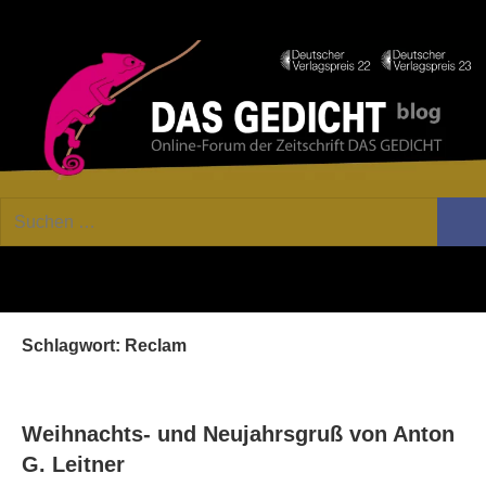
Zum
Facebook
Twitter
Youtube
Fee
Inhalt
springen
DAS
Online-
Suchen
Forum
Such
GEDICHT
nach:
von
DAS
blog
GEDICHT.
Zeitschrift
Schlagwort:
Reclam
für
Lyrik,
Essay
und
Weihnachts- und Neujahrsgruß von Anton
Kritik
G. Leitner