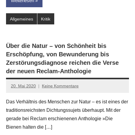
Weiterlesen
Allgemeines
Kritik
Über die Natur – von Schönheit bis
Erschöpfung, von Bewunderung bis
Zerstörungsdiagnose reichen die Verse
der neuen Reclam-Anthologie
20. Mai 2020
Keine Kommentare
Jan-
Eike
Das Verhältnis des Menschen zur Natur – es ist eines der
Hornauer
traditionsreichsten Dichtungssujets überhaupt. Mit der
für
dasgedichtblog
gerade bei Reclam erschienenen Anthologie »Die
Bienen halten die […]