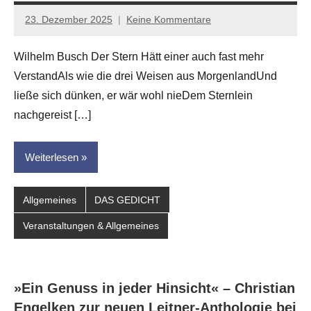
23. Dezember 2025
Keine Kommentare
Jan-
Eike
Wilhelm Busch Der Stern Hätt einer auch fast mehr
Hornauer
VerstandAls wie die drei Weisen aus MorgenlandUnd
für
dasgedichtblog
ließe sich dünken, er wär wohl nieDem Sternlein
nachgereist […]
Weiterlesen
Allgemeines
DAS GEDICHT
Veranstaltungen & Allgemeines
»Ein Genuss in jeder Hinsicht« – Christian
Engelken zur neuen Leitner-Anthologie bei