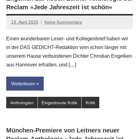
Reclam »Jede Jahreszeit ist schön«
19. April 2025
Keine Kommentare
Jan-
Eike
Einen wunderbaren Leser- und Kollegenbrief haben wir
Hornauer
in der DAS GEDICHT-Redaktion vom schon länger mit
für
dasgedichtblog
unserem Hause verbundenen Dichter Christian Engelken
aus Hannover erhalten, und […]
Weiterlesen
Anthologien
Eingestreute Kritik
Kritik
München-Premiere von Leitners neuer
Reclam-Anthologie »Jede Jahreszeit ist