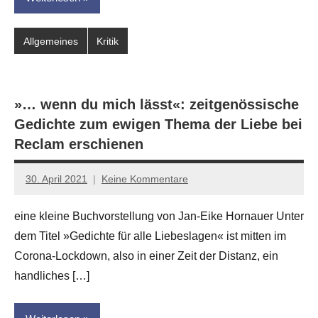
Allgemeines
Kritik
»… wenn du mich lässt«: zeitgenössische
Gedichte zum ewigen Thema der Liebe bei
Reclam erschienen
30. April 2021
Keine Kommentare
Jan-
Eike
eine kleine Buchvorstellung von Jan-Eike Hornauer Unter
Hornauer
dem Titel »Gedichte für alle Liebeslagen« ist mitten im
für
dasgedichtblog
Corona-Lockdown, also in einer Zeit der Distanz, ein
handliches […]