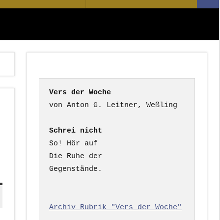
Suc
nach:
Vers der Woche
Schrei nicht
So! Hör auf

Die Ruhe der

Gegenstände.

Archiv Rubrik "Vers der Woche"