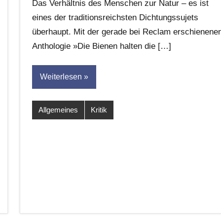
Das Verhältnis des Menschen zur Natur – es ist
Hornauer
eines der traditionsreichsten Dichtungssujets
für
überhaupt. Mit der gerade bei Reclam erschienene
dasgedichtblog
Anthologie »Die Bienen halten die […]
Weiterlesen
Allgemeines
Kritik