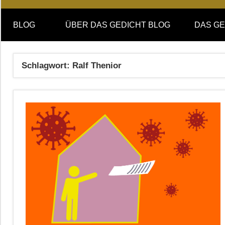
Online-
DAS
Forum
BLOG
ÜBER DAS GEDICHT BLOG
DAS GE
von
GEDICHT
DAS
GEDICHT.
blog
Schlagwort:
Ralf Thenior
Zeitschrift
für
Lyrik,
Essay
und
Kritik