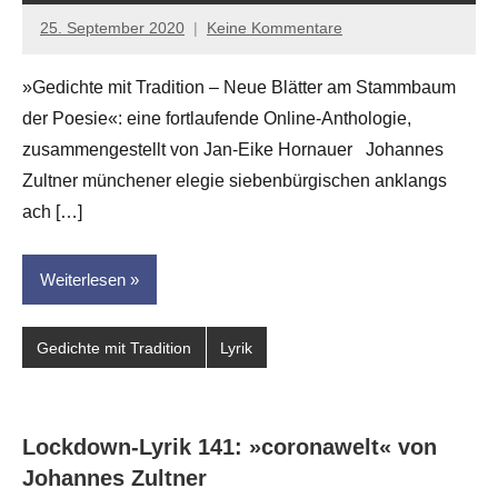
25. September 2020
Keine Kommentare
Jan-
Eike
»Gedichte mit Tradition – Neue Blätter am Stammbaum
Hornauer
der Poesie«: eine fortlaufende Online-Anthologie,
für
dasgedichtblog
zusammengestellt von Jan-Eike Hornauer Johannes
Zultner münchener elegie siebenbürgischen anklangs
ach […]
Weiterlesen
Gedichte mit Tradition
Lyrik
Lockdown-Lyrik 141: »coronawelt« von
Johannes Zultner