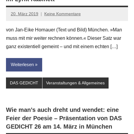
20. März 2019
Keine Kommentare
Jan-
Eike
von Jan-Eike Hornauer (Text und Bild) München. »Man
Hornauer
muss mit mir weiter rechnen können.« Dieser Satz war
für
dasgedichtblog
ganz existentiell gemeint – und mit einem echten […]
Weiterlesen
DAS GEDICHT
Veranstaltungen & Allgemeines
Wie man’s auch dreht und wendet: eine
Feier der Poesie – Präsentation von DAS
GEDICHT 26 am 14. März in München