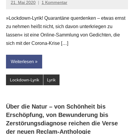
21. Mai 2020
1 Kommentar
Jan-
Eike
»Lockdown-Lyrik! Quarantäne querdenken – etwas ernst
Hornauer
zu nehmen heißt nicht, sich davon unterkriegen zu
für
dasgedichtblog
lassen« ist eine Online-Sammlung von Gedichten, die
sich mit der Corona-Krise […]
Weiterlesen
Lockdown-Lyrik
Lyrik
Über die Natur – von Schönheit bis
Erschöpfung, von Bewunderung bis
Zerstörungsdiagnose reichen die Verse
der neuen Reclam-Anthologie