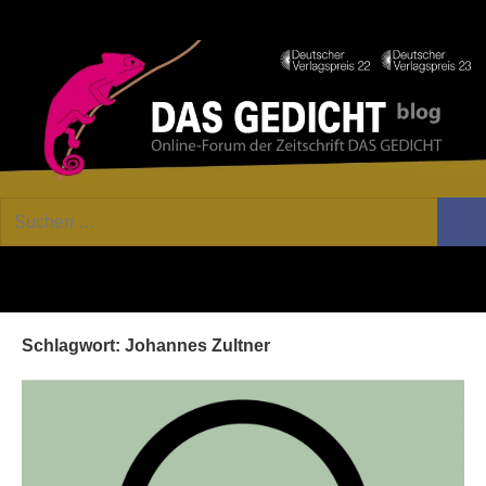
Zum
Facebook
Twitter
Youtube
Fee
Inhalt
springen
DAS
Online-
Suchen
Forum
Such
GEDICHT
nach:
von
DAS
blog
GEDICHT.
Zeitschrift
Schlagwort:
Johannes Zultner
für
Lyrik,
Essay
und
Kritik