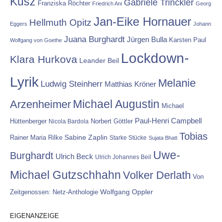
Kusz
Gabriele Trinckler
Franziska Röchter
Friedrich Ani
Georg
Jan-Eike Hornauer
Hellmuth Opitz
Eggers
Johann
Juana Burghardt
Jürgen Bulla
Karsten Paul
Wolfgang von Goethe
Lockdown-
Klara Hurkova
Leander Beil
Lyrik
Melanie
Ludwig Steinherr
Matthias Kröner
Michael Augustin
Arzenheimer
Michael
Paul-Henri Campbell
Hüttenberger
Nicola Bardola
Norbert Göttler
Tobias
Rainer Maria Rilke
Sabine Zaplin
Starke Stücke
Sujata Bhatt
Uwe-
Burghardt
Ulrich Beck
Ulrich Johannes Beil
Michael Gutzschhahn
Volker Derlath
Von
Wolfgang Oppler
Zeitgenossen: Netz-Anthologie
EIGENANZEIGE