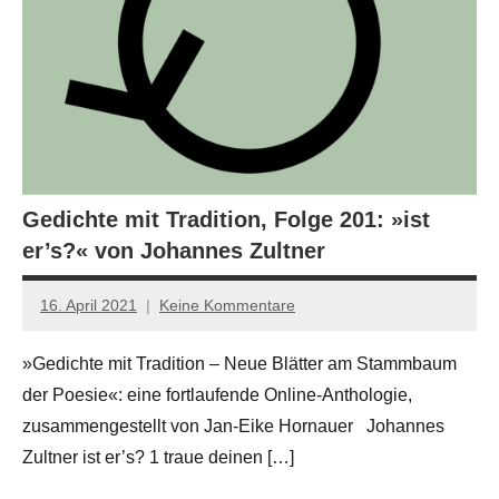
Gedichte mit Tradition, Folge 201: »ist
er’s?« von Johannes Zultner
16. April 2021
Keine Kommentare
Jan-
Eike
»Gedichte mit Tradition – Neue Blätter am Stammbaum
Hornauer
der Poesie«: eine fortlaufende Online-Anthologie,
für
dasgedichtblog
zusammengestellt von Jan-Eike Hornauer Johannes
Zultner ist er’s? 1 traue deinen […]