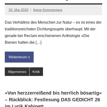
20. Mai 2020
Keine Kommentare
Jan-
Eike
Das Verhältnis des Menschen zur Natur – es ist eines der
Hornauer
traditionsreichsten Dichtungssujets überhaupt. Mit der
für
dasgedichtblog
gerade bei Reclam erschienenen Anthologie »Die
Bienen halten die […]
Weiterlesen
Allgemeines
Kritik
»Von herzzerreißend bis herrlich bösartig«
– Rückblick: Festlesung DAS GEDICHT 26
im Lyrik Kabinett