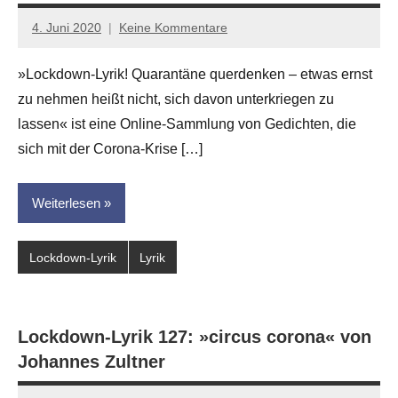
4. Juni 2020
Keine Kommentare
Jan-
Eike
»Lockdown-Lyrik! Quarantäne querdenken – etwas ernst
Hornauer
zu nehmen heißt nicht, sich davon unterkriegen zu
für
dasgedichtblog
lassen« ist eine Online-Sammlung von Gedichten, die
sich mit der Corona-Krise […]
Weiterlesen
Lockdown-Lyrik
Lyrik
Lockdown-Lyrik 127: »circus corona« von
Johannes Zultner