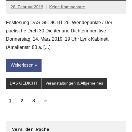
26. Februar 2019
Keine Kommentare
Jan-
Eike
Festlesung DAS GEDICHT 26: Wendepunkte / Der
Hornauer
poetische Dreh 30 Dichter und Dichterinnen live
für
dasgedichtblog
Donnerstag, 14. März 2019, 19 Uhr Lyrik Kabinett
(Amalienstr. 83 a, […]
Weiterlesen
DAS GEDICHT
Veranstaltungen & Allgemeines
Seitennummerierung
Nächste
1
2
3
»
der
Beiträge
Beiträge
Vers der Woche