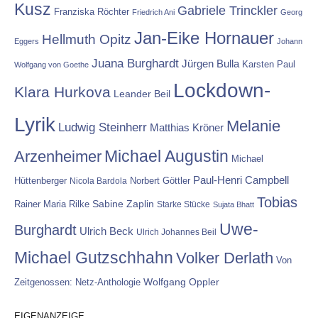
Kusz
Gabriele Trinckler
Franziska Röchter
Friedrich Ani
Georg
Jan-Eike Hornauer
Hellmuth Opitz
Eggers
Johann
Juana Burghardt
Jürgen Bulla
Karsten Paul
Wolfgang von Goethe
Lockdown-
Klara Hurkova
Leander Beil
Lyrik
Melanie
Ludwig Steinherr
Matthias Kröner
Michael Augustin
Arzenheimer
Michael
Paul-Henri Campbell
Hüttenberger
Nicola Bardola
Norbert Göttler
Tobias
Rainer Maria Rilke
Sabine Zaplin
Starke Stücke
Sujata Bhatt
Uwe-
Burghardt
Ulrich Beck
Ulrich Johannes Beil
Michael Gutzschhahn
Volker Derlath
Von
Wolfgang Oppler
Zeitgenossen: Netz-Anthologie
EIGENANZEIGE