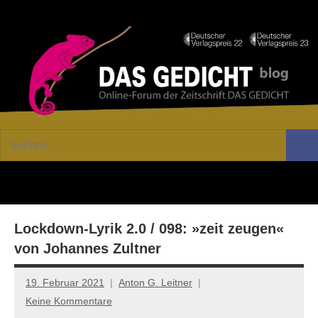
Zum
Facebook
Twitter
Youtube
Fee
Inhalt
springen
DAS
Online-
Suchen
Forum
Such
GEDICHT
nach:
von
DAS
blog
GEDICHT.
Zeitschrift
Lockdown-Lyrik 2.0 / 098: »zeit zeugen«
für
Lyrik,
von Johannes Zultner
Essay
und
19. Februar 2021
Anton G. Leitner
Kritik
Keine Kommentare