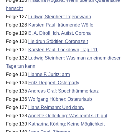
Folge 126
Khatuna Rogava: Wenn überall Quarantäne
herrscht
Folge 127
Ludwig Steinherr: Irgendwann
Folge 128
Karsten Paul: träumende Wölfe
Folge 129
E. A. Diroll: Ich, Autist, Corona
Folge 130
Heidrun Stödtler: Coronazeit
Folge 131
Karsten Paul: Lockdown, Tag 111
Folge 132
Ludwig Steinherr: Was man an einem dieser
Tage tun kann
Folge 133
Hanne F. Juritz: arm
Folge 134
Fritz Deppert: Osterparty
Folge 135
Andreas Graf: Spechthämmertanz
Folge 136
Wolfgang Hübner: Osterurlaub
Folge 137
Hans Reimann: Und dann.
Folge 138
Annette Oellerking: Was reimt sich gut
Folge 139
Katharina Körting: Keine Möglichkeit