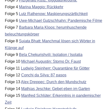
Folge 3
Fitzgerald Kusz: loggdaunkrouhä.
Folge 4
Marina Maggio: Rückkehr
Folge 5
Lutz Rathenow: Maskierungszärtlichkeit
Folge 6
Uwe-Michael Gutzschhahn: Pandemische Filme
Folge 7
Barbara Maria Kloos: herumhuschende
beleuchtungskörper
Folge 8
Sujata Bhatt: Manchmal lösen sich Wörter in
Klänge auf
Folge 9
Bela Chekurishvili: Isolation / Isolatia
Folge 10
Michael Augustin: Storno Dr. Faust
Folge 11
Ludwig Steinherr: Quarantäne für Götter
Folge 12
Conchi da Silva: 87 pasos
Folge 13
Alex Dreppec: Durch den Mundschutz
Folge 14
Mathias Jeschke: Gebet eben im Garten
Folge 15
Manfred Schlüter: Erkenntnis in pandemischer
Zeit