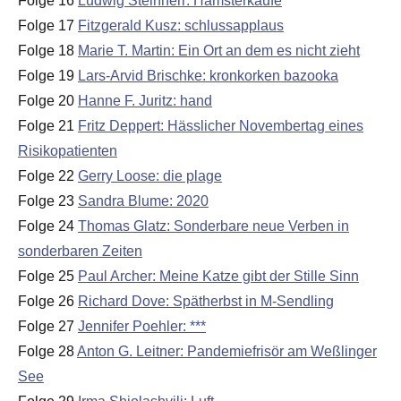
Folge 16
Ludwig Steinherr: Hamsterkäufe
Folge 17
Fitzgerald Kusz: schlussapplaus
Folge 18
Marie T. Martin: Ein Ort an dem es nicht zieht
Folge 19
Lars-Arvid Brischke: kronkorken bazooka
Folge 20
Hanne F. Juritz: hand
Folge 21
Fritz Deppert: Hässlicher Novembertag eines
Risikopatienten
Folge 22
Gerry Loose: die plage
Folge 23
Sandra Blume: 2020
Folge 24
Thomas Glatz: Sonderbare neue Verben in
sonderbaren Zeiten
Folge 25
Paul Archer: Meine Katze gibt der Stille Sinn
Folge 26
Richard Dove: Spätherbst in M-Sendling
Folge 27
Jennifer Poehler: ***
Folge 28
Anton G. Leitner: Pandemiefrisör am Weßlinger
See