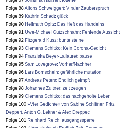
Folge 87
Johanna Hansen: lotterie
Folge 88
Alfons Schweiggert: Viraler Zauberspruch
Folge 89
Kathrin Schadt: glück
Folge 90
Hellmuth Opitz: Das Heft des Handelns
Folge 91
Uwe-Michael Gutzschhahn: Fehlende Aussicht
Folge 92
Fitzgerald Kusz: bunte steine
Folge 93
Clemens Schittko: Kein Corona-Gedicht
Folge 94
Franziska Beyer-Lallauret: pause
Folge 95
Sam Lovegrove: Vorher/Nachher
Folge 96
Lars Bornschein: gefährliche mutation
Folge 97
Andreas Peters: Endlich geimpft
Folge 98
Johannes Zultner: zeit zeugen
Folge 99
Clemens Schittko: das nachgeholte Leben
Folge 100
»Vier Gedichte« von Sabine Schiffner, Fritz
Deppert, Anton G. Leitner & Alex Dreppec
Folge 101
Reinhard Reich: ausgangssperre