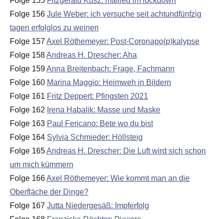
Folge 155
Fitzgerald Kusz: mailied im lockdown
Folge 156
Jule Weber: ich versuche seit achtundfünfzig
tagen erfolglos zu weinen
Folge 157
Axel Röthemeyer: Post-Coronapo(p)kalypse
Folge 158
Andreas H. Drescher: Aha
Folge 159
Anna Breitenbach: Frage, Fachmann
Folge 160
Marina Maggio: Heimweh in Bildern
Folge 161
Fritz Deppert: Pfingsten 2021
Folge 162
Irena Habalik: Masse und Maske
Folge 163
Paul Fericano: Bete wo du bist
Folge 164
Sylvia Schmieder: Höllsteig
Folge 165
Andreas H. Drescher: Die Luft wird sich schon
um mich kümmern
Folge 166
Axel Röthemeyer: Wie kommt man an die
Oberfläche der Dinge?
Folge 167
Jutta Niedergesäß: Impferfolg