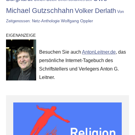
Michael Gutzschhahn
Volker Derlath
Von
Wolfgang Oppler
Zeitgenossen: Netz-Anthologie
EIGENANZEIGE
Besuchen Sie auch
AntonLeitner.de
, das
persönliche Internet-Tagebuch des
Schriftstellers und Verlegers Anton G.
Leitner.