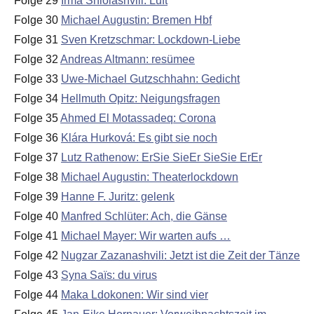
Folge 29
Irma Shiolashvili: Luft
Folge 30
Michael Augustin: Bremen Hbf
Folge 31
Sven Kretzschmar: Lockdown-Liebe
Folge 32
Andreas Altmann: resümee
Folge 33
Uwe-Michael Gutzschhahn: Gedicht
Folge 34
Hellmuth Opitz: Neigungsfragen
Folge 35
Ahmed El Motassadeq: Corona
Folge 36
Klára Hurková: Es gibt sie noch
Folge 37
Lutz Rathenow: ErSie SieEr SieSie ErEr
Folge 38
Michael Augustin: Theaterlockdown
Folge 39
Hanne F. Juritz: gelenk
Folge 40
Manfred Schlüter: Ach, die Gänse
Folge 41
Michael Mayer: Wir warten aufs …
Folge 42
Nugzar Zazanashvili: Jetzt ist die Zeit der Tänze
Folge 43
Syna Saïs: du virus
Folge 44
Maka Ldokonen: Wir sind vier