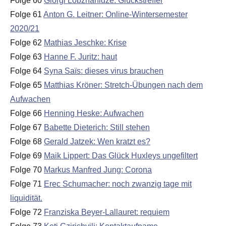
Folge 60
Giorgi Lobzhanidze: Glückstreffer
Folge 61
Anton G. Leitner: Online-Wintersemester
2020/21
Folge 62
Mathias Jeschke: Krise
Folge 63
Hanne F. Juritz: haut
Folge 64
Syna Saïs: dieses virus brauchen
Folge 65
Matthias Kröner: Stretch-Übungen nach dem
Aufwachen
Folge 66
Henning Heske: Aufwachen
Folge 67
Babette Dieterich: Still stehen
Folge 68
Gerald Jatzek: Wen kratzt es?
Folge 69
Maik Lippert: Das Glück Huxleys ungefiltert
Folge 70
Markus Manfred Jung: Corona
Folge 71
Erec Schumacher: noch zwanzig tage mit
liquidität.
Folge 72
Franziska Beyer-Lallauret: requiem