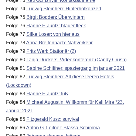
Folge 73
Keti Gzirishvili: Kontaktaufname
Folge 74
Ludwig Steinherr: Hinterhofkonzert
Folge 75
Birgit Bodden: Überwintern
Folge 76
Hanne F. Juritz: blauer fleck
Folge 77
Silke Loser: von hier aus
Folge 78
Anna Breitenbach: Nahverkehr
Folge 79
Fritz Werf: Stationär (2)
Folge 80
Tanja Dückers: Videokonferenz (Candy Crush)
Folge 81
Sabine Schiffner: spaziergang im januar 2021
Folge 82
Ludwig Steinherr: All diese leeren Hotels
(Lockdown)
Folge 83
Hanne F. Juritz: fuß
Folge 84
Michael Augustin: Willkomm für Kali Mira *23.
Januar 2021
Folge 85
Fitzgerald Kusz: survival
Folge 86
Anton G. Leitner: Blassa Schimma