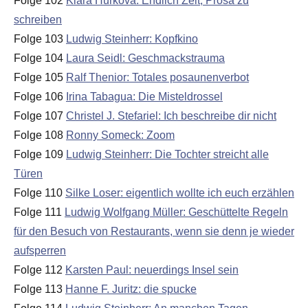
Folge 102
Klára Hurková: Endlich Zeit, Prosa zu
schreiben
Folge 103
Ludwig Steinherr: Kopfkino
Folge 104
Laura Seidl: Geschmackstrauma
Folge 105
Ralf Thenior: Totales posaunenverbot
Folge 106
Irina Tabagua: Die Misteldrossel
Folge 107
Christel J. Stefariel: Ich beschreibe dir nicht
Folge 108
Ronny Someck: Zoom
Folge 109
Ludwig Steinherr: Die Tochter streicht alle
Türen
Folge 110
Silke Loser: eigentlich wollte ich euch erzählen
Folge 111
Ludwig Wolfgang Müller: Geschüttelte Regeln
für den Besuch von Restaurants, wenn sie denn je wieder
aufsperren
Folge 112
Karsten Paul: neuerdings Insel sein
Folge 113
Hanne F. Juritz: die spucke