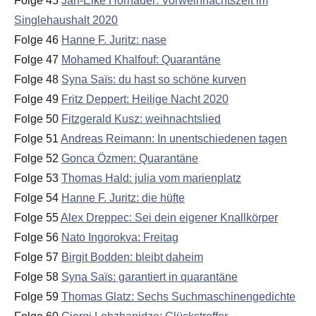
Folge 45
Jan-Eike Hornauer: Vorweihnachtszeit im
Singlehaushalt 2020
Folge 46
Hanne F. Juritz: nase
Folge 47
Mohamed Khalfouf: Quarantäne
Folge 48
Syna Saïs: du hast so schöne kurven
Folge 49
Fritz Deppert: Heilige Nacht 2020
Folge 50
Fitzgerald Kusz: weihnachtslied
Folge 51
Andreas Reimann: In unentschiedenen tagen
Folge 52
Gonca Özmen: Quarantäne
Folge 53
Thomas Hald: julia vom marienplatz
Folge 54
Hanne F. Juritz: die hüfte
Folge 55
Alex Dreppec: Sei dein eigener Knallkörper
Folge 56
Nato Ingorokva: Freitag
Folge 57
Birgit Bodden: bleibt daheim
Folge 58
Syna Saïs: garantiert in quarantäne
Folge 59
Thomas Glatz: Sechs Suchmaschinengedichte