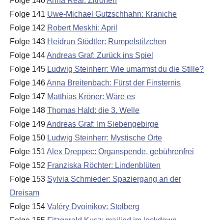
Folge 140
Anna Real: Zitronen
Folge 141
Uwe-Michael Gutzschhahn: Kraniche
Folge 142
Robert Meskhi: April
Folge 143
Heidrun Stödtler: Rumpelstilzchen
Folge 144
Andreas Graf: Zurück ins Spiel
Folge 145
Ludwig Steinherr: Wie umarmst du die Stille?
Folge 146
Anna Breitenbach: Fürst der Finsternis
Folge 147
Matthias Kröner: Wäre es
Folge 148
Thomas Hald: die 3. Welle
Folge 149
Andreas Graf: Im Siebengebirge
Folge 150
Ludwig Steinherr: Mystische Orte
Folge 151
Alex Dreppec: Organspende, gebührenfrei
Folge 152
Franziska Röchter: Lindenblüten
Folge 153
Sylvia Schmieder: Spaziergang an der
Dreisam
Folge 154
Valéry Dvoinikov: Stolberg