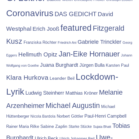
Coronavirus
DAS GEDICHT
David
featured
Fitzgerald
Westphal
Erich Jooß
Kusz
Gabriele Trinckler
Franziska Röchter
Friedrich Ani
Georg
Jan-Eike Hornauer
Hellmuth Opitz
Eggers
Johann
Juana Burghardt
Jürgen Bulla
Karsten Paul
Wolfgang von Goethe
Lockdown-
Klara Hurkova
Leander Beil
Lyrik
Melanie
Ludwig Steinherr
Matthias Kröner
Michael Augustin
Arzenheimer
Michael
Paul-Henri Campbell
Hüttenberger
Nicola Bardola
Norbert Göttler
Tobias
Rainer Maria Rilke
Sabine Zaplin
Starke Stücke
Sujata Bhatt
Uwe-
Burghardt
Ulrich Beck
Ulrich Johannes Beil