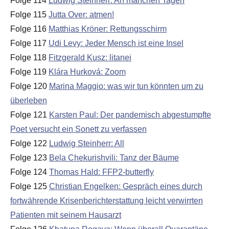
Folge 114
Ludwig Steinherr: An manchen Tagen
Folge 115
Jutta Over: atmen!
Folge 116
Matthias Kröner: Rettungsschirm
Folge 117
Udi Levy: Jeder Mensch ist eine Insel
Folge 118
Fitzgerald Kusz: litanei
Folge 119
Klára Hurková: Zoom
Folge 120
Marina Maggio: was wir tun könnten um zu
überleben
Folge 121
Karsten Paul: Der pandemisch abgestumpfte
Poet versucht ein Sonett zu verfassen
Folge 122
Ludwig Steinherr: All
Folge 123
Bela Chekurishvili: Tanz der Bäume
Folge 124
Thomas Hald: FFP2-butterfly
Folge 125
Christian Engelken: Gespräch eines durch
fortwährende Krisenberichterstattung leicht verwirrten
Patienten mit seinem Hausarzt