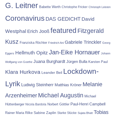
G. Leitner
Babette Werth
Christophe Fricker
Christoph Leisten
Coronavirus
DAS GEDICHT
David
featured
Fitzgerald
Westphal
Erich Jooß
Kusz
Gabriele Trinckler
Franziska Röchter
Friedrich Ani
Georg
Jan-Eike Hornauer
Hellmuth Opitz
Eggers
Johann
Juana Burghardt
Jürgen Bulla
Karsten Paul
Wolfgang von Goethe
Lockdown-
Klara Hurkova
Leander Beil
Lyrik
Melanie
Ludwig Steinherr
Matthias Kröner
Michael Augustin
Arzenheimer
Michael
Paul-Henri Campbell
Hüttenberger
Nicola Bardola
Norbert Göttler
Tobias
Rainer Maria Rilke
Sabine Zaplin
Starke Stücke
Sujata Bhatt