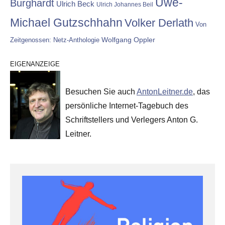
Uwe-
Burghardt
Ulrich Beck
Ulrich Johannes Beil
Michael Gutzschhahn
Volker Derlath
Von
Wolfgang Oppler
Zeitgenossen: Netz-Anthologie
EIGENANZEIGE
Besuchen Sie auch
AntonLeitner.de
, das
persönliche Internet-Tagebuch des
Schriftstellers und Verlegers Anton G.
Leitner.