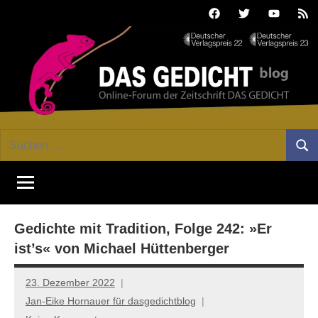
Zum
Facebook
Twitter
Youtube
Fee
Inhalt
springen
DAS
Online-
Suchen
Forum
Such
GEDICHT
nach:
von
DAS
blog
GEDICHT.
Zeitschrift
Gedichte mit Tradition, Folge 242: »Er
für
Lyrik,
ist’s« von Michael Hüttenberger
Essay
und
23. Dezember 2022
Kritik
Jan-Eike Hornauer für dasgedichtblog