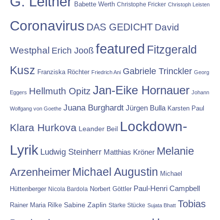
G. Leitner
Babette Werth
Christophe Fricker
Christoph Leisten
Coronavirus
DAS GEDICHT
David
featured
Fitzgerald
Westphal
Erich Jooß
Kusz
Gabriele Trinckler
Franziska Röchter
Friedrich Ani
Georg
Jan-Eike Hornauer
Hellmuth Opitz
Eggers
Johann
Juana Burghardt
Jürgen Bulla
Karsten Paul
Wolfgang von Goethe
Lockdown-
Klara Hurkova
Leander Beil
Lyrik
Melanie
Ludwig Steinherr
Matthias Kröner
Michael Augustin
Arzenheimer
Michael
Paul-Henri Campbell
Hüttenberger
Nicola Bardola
Norbert Göttler
Tobias
Rainer Maria Rilke
Sabine Zaplin
Starke Stücke
Sujata Bhatt