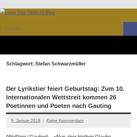
Zum
Facebook
Twitter
Youtube
Feed
Inhalt
DAS
Online-
springen
Suchen
Forum
Such
GEDICHT
nach:
von
DAS
blog
GEDICHT.
Zeitschrift
Schlagwort:
Stefan Schwarzmüller
für
Lyrik,
Essay
und
Der Lyrikstier feiert Geburtstag: Zum 10.
Kritik
Internationalen Wettstreit kommen 26
Poetinnen und Poeten nach Gauting
9. Januar 2018
Keine Kommentare
Anton
G.
(Weßling / Gauting) – »Nun aber bleiben Glaube,