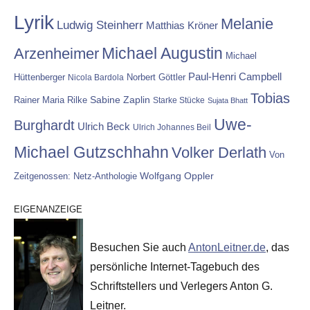
Lyrik
Melanie
Ludwig Steinherr
Matthias Kröner
Michael Augustin
Arzenheimer
Michael
Paul-Henri Campbell
Hüttenberger
Nicola Bardola
Norbert Göttler
Tobias
Rainer Maria Rilke
Sabine Zaplin
Starke Stücke
Sujata Bhatt
Uwe-
Burghardt
Ulrich Beck
Ulrich Johannes Beil
Michael Gutzschhahn
Volker Derlath
Von
Wolfgang Oppler
Zeitgenossen: Netz-Anthologie
EIGENANZEIGE
Besuchen Sie auch
AntonLeitner.de
, das
persönliche Internet-Tagebuch des
Schriftstellers und Verlegers Anton G.
Leitner.