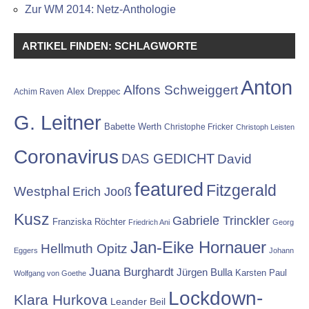
Zur WM 2014: Netz-Anthologie
ARTIKEL FINDEN: SCHLAGWORTE
Anton
Alfons Schweiggert
Alex Dreppec
Achim Raven
G. Leitner
Babette Werth
Christophe Fricker
Christoph Leisten
Coronavirus
DAS GEDICHT
David
featured
Fitzgerald
Westphal
Erich Jooß
Kusz
Gabriele Trinckler
Franziska Röchter
Friedrich Ani
Georg
Jan-Eike Hornauer
Hellmuth Opitz
Eggers
Johann
Juana Burghardt
Jürgen Bulla
Karsten Paul
Wolfgang von Goethe
Lockdown-
Klara Hurkova
Leander Beil