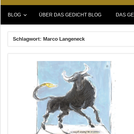
Online-
DAS
Forum
BLOG
ÜBER DAS GEDICHT BLOG
DAS GE
von
GEDICHT
DAS
GEDICHT.
blog
Schlagwort:
Marco Langeneck
Zeitschrift
für
Lyrik,
Essay
und
Kritik