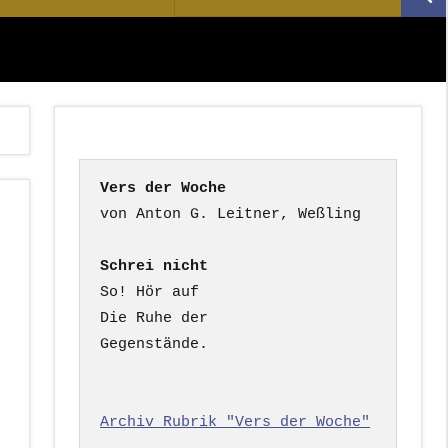
Suc
nach:
Vers der Woche
Schrei nicht
So! Hör auf

Die Ruhe der

Gegenstände.

Archiv Rubrik "Vers der Woche"