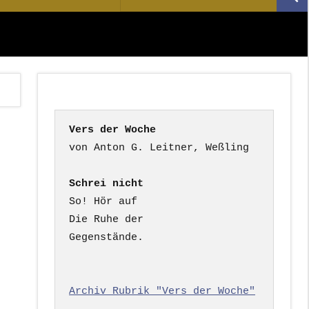
Suc
nach:
Vers der Woche
Schrei nicht
So! Hör auf

Die Ruhe der

Gegenstände.

Archiv Rubrik "Vers der Woche"