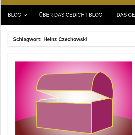
Online-
DAS
Forum
BLOG
ÜBER DAS GEDICHT BLOG
DAS GE
von
GEDICHT
DAS
GEDICHT.
blog
Schlagwort:
Heinz Czechowski
Zeitschrift
für
Lyrik,
Essay
und
Kritik