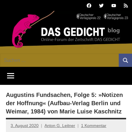
Zum
Facebook
Twitter
Youtube
Fee
Inhalt
springen
DAS
Online-
Suchen
Forum
Such
GEDICHT
nach:
von
DAS
blog
GEDICHT.
Zeitschrift
Augustins Fundsachen, Folge 5: »Notizen
für
Lyrik,
der Hoffnung« (Aufbau-Verlag Berlin und
Essay
Weimar, 1984) von Marie Luise Kaschnitz
und
Kritik
3. August 2020
Anton G. Leitner
1 Kommentar