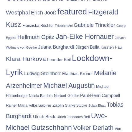
featured
Fitzgerald
Westphal
Erich Jooß
Kusz
Gabriele Trinckler
Franziska Röchter
Friedrich Ani
Georg
Jan-Eike Hornauer
Hellmuth Opitz
Eggers
Johann
Juana Burghardt
Jürgen Bulla
Karsten Paul
Wolfgang von Goethe
Lockdown-
Klara Hurkova
Leander Beil
Lyrik
Melanie
Ludwig Steinherr
Matthias Kröner
Michael Augustin
Arzenheimer
Michael
Paul-Henri Campbell
Hüttenberger
Nicola Bardola
Norbert Göttler
Tobias
Rainer Maria Rilke
Sabine Zaplin
Starke Stücke
Sujata Bhatt
Uwe-
Burghardt
Ulrich Beck
Ulrich Johannes Beil
Michael Gutzschhahn
Volker Derlath
Von