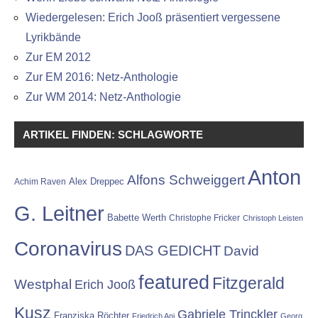
Wiedergelesen: Erich Jooß präsentiert vergessene
Lyrikbände
Zur EM 2012
Zur EM 2016: Netz-Anthologie
Zur WM 2014: Netz-Anthologie
ARTIKEL FINDEN: SCHLAGWORTE
Anton
Alfons Schweiggert
Alex Dreppec
Achim Raven
G. Leitner
Babette Werth
Christophe Fricker
Christoph Leisten
Coronavirus
DAS GEDICHT
David
featured
Fitzgerald
Westphal
Erich Jooß
Kusz
Gabriele Trinckler
Franziska Röchter
Friedrich Ani
Georg