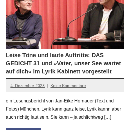
Leise Töne und laute Auftritte: DAS
GEDICHT 31 und »Vater, unser See wartet
auf dich« im Lyrik Kabinett vorgestellt
4. Dezember 2023
Keine Kommentare
Jan-
Eike
ein Lesungsbericht von Jan-Eike Hornauer (Text und
Hornauer
Fotos) München. Lyrik kann ganz leise, Lyrik kannn aber
für
dasgedichtblog
auch richtig laut sein. Sie kann – ja schlichtweg […]