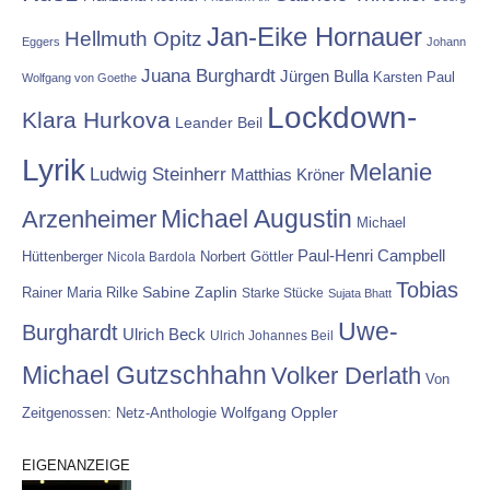
Jan-Eike Hornauer
Hellmuth Opitz
Eggers
Johann
Juana Burghardt
Jürgen Bulla
Karsten Paul
Wolfgang von Goethe
Lockdown-
Klara Hurkova
Leander Beil
Lyrik
Melanie
Ludwig Steinherr
Matthias Kröner
Michael Augustin
Arzenheimer
Michael
Paul-Henri Campbell
Hüttenberger
Nicola Bardola
Norbert Göttler
Tobias
Rainer Maria Rilke
Sabine Zaplin
Starke Stücke
Sujata Bhatt
Uwe-
Burghardt
Ulrich Beck
Ulrich Johannes Beil
Michael Gutzschhahn
Volker Derlath
Von
Wolfgang Oppler
Zeitgenossen: Netz-Anthologie
EIGENANZEIGE