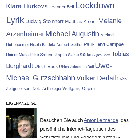
Lockdown-
Klara Hurkova
Leander Beil
Lyrik
Melanie
Ludwig Steinherr
Matthias Kröner
Michael Augustin
Arzenheimer
Michael
Paul-Henri Campbell
Hüttenberger
Nicola Bardola
Norbert Göttler
Tobias
Rainer Maria Rilke
Sabine Zaplin
Starke Stücke
Sujata Bhatt
Uwe-
Burghardt
Ulrich Beck
Ulrich Johannes Beil
Michael Gutzschhahn
Volker Derlath
Von
Wolfgang Oppler
Zeitgenossen: Netz-Anthologie
EIGENANZEIGE
Besuchen Sie auch
AntonLeitner.de
, das
persönliche Internet-Tagebuch des
Schriftstellers und Verlegers Anton G.