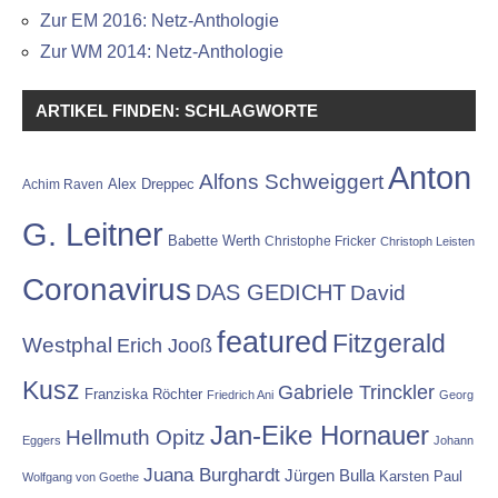
Zur EM 2016: Netz-Anthologie
Zur WM 2014: Netz-Anthologie
ARTIKEL FINDEN: SCHLAGWORTE
Anton
Alfons Schweiggert
Alex Dreppec
Achim Raven
G. Leitner
Babette Werth
Christophe Fricker
Christoph Leisten
Coronavirus
DAS GEDICHT
David
featured
Fitzgerald
Westphal
Erich Jooß
Kusz
Gabriele Trinckler
Franziska Röchter
Friedrich Ani
Georg
Jan-Eike Hornauer
Hellmuth Opitz
Eggers
Johann
Juana Burghardt
Jürgen Bulla
Karsten Paul
Wolfgang von Goethe