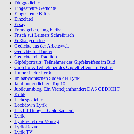
Dinggedichte
Eingestreute Gedichte
Eingestreute Kritik
Einzeltitel
Essay
Fremdgehen, jung bleiben
Frisch auf Leitners Schreibtisch
Fußballgedichte
Gedichte aus der Arbeitswelt
Gedichte für Kinder
Gedichte mit Tradition
Gipfelportraits: Teilnehmer des Gipfeltreffens im Bild
Gipfelrufe: Teilnehmer des Gipfeltreffens im Feature
Humor in der Lyrik
Im babylonischen Süden der Lyrik
Jahrhundertdichter: Top 10
Jubiläumsblog. Ein Vierteljahrhundert DAS GEDICHT
Kritik
Liebesgedichte
Lockdown-Lyrik
Lustful Things – Geile Sachen!
Lyrik
Lyrik rettet den Montag
Lyrik-Revue
Lyrik-TV