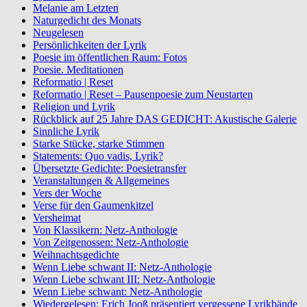
Melanie am Letzten
Naturgedicht des Monats
Neugelesen
Persönlichkeiten der Lyrik
Poesie im öffentlichen Raum: Fotos
Poesie. Meditationen
Reformatio | Reset
Reformatio | Reset – Pausenpoesie zum Neustarten
Religion und Lyrik
Rückblick auf 25 Jahre DAS GEDICHT: Akustische Galerie
Sinnliche Lyrik
Starke Stücke, starke Stimmen
Statements: Quo vadis, Lyrik?
Übersetzte Gedichte: Poesietransfer
Veranstaltungen & Allgemeines
Vers der Woche
Verse für den Gaumenkitzel
Versheimat
Von Klassikern: Netz-Anthologie
Von Zeitgenossen: Netz-Anthologie
Weihnachtsgedichte
Wenn Liebe schwant II: Netz-Anthologie
Wenn Liebe schwant III: Netz-Anthologie
Wenn Liebe schwant: Netz-Anthologie
Wiedergelesen: Erich Jooß präsentiert vergessene Lyrikbände