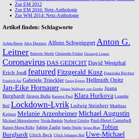
Zur EM 2012
Zur EM 2016: Netz-Anthologie
Zur WM 2014: Netz-Anthologie
Artikel finden: Schlagworte
Anton G.
Alfons Schweiggert
Alex Dreppec
Achim Raven
Leitner
Babette Werth
Christophe Fricker
Christoph Leisten
Coronavirus
DAS GEDICHT
David Westphal
featured
Fitzgerald Kusz
Erich Jooß
Franziska Röchter
Hellmuth Opitz
Gabriele Trinckler
Friedrich Ani
Georg Eggers
Jan-Eike Hornauer
Juana
Johann Wolfgang von Goethe
Klara Hurkova
Burghardt
Jürgen Bulla
Leander
Karsten Paul
Lockdown-Lyrik
Ludwig Steinherr
Beil
Matthias
Michael Augustin
Melanie Arzenheimer
Kröner
Paul-Henri Campbell
Michael Hüttenberger
Norbert Göttler
Nicola Bardola
Tobias
Rainer Maria Rilke
Sabine Zaplin
Starke Stücke
Sujata Bhatt
Uwe-Michael
Burghardt
Ulrich Beck
Ulrich Johannes Beil