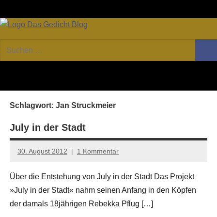
Zum
Facebook
Twitter
Youtube
Fee
Inhalt
springen
DAS
Online-
Suchen
Forum
Such
GEDICHT
nach:
von
DAS
blog
GEDICHT.
Zeitschrift
Schlagwort:
Jan Struckmeier
für
Lyrik,
July in der Stadt
Essay
und
30. August 2012
1 Kommentar
Kritik
Anton
G.
Über die Entstehung von July in der Stadt Das Projekt
Leitner
»July in der Stadt« nahm seinen Anfang in den Köpfen
der damals 18jährigen Rebekka Pflug […]