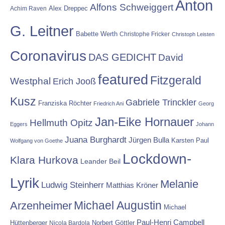
Anton
Alfons Schweiggert
Alex Dreppec
Achim Raven
G. Leitner
Babette Werth
Christophe Fricker
Christoph Leisten
Coronavirus
DAS GEDICHT
David
featured
Fitzgerald
Westphal
Erich Jooß
Kusz
Gabriele Trinckler
Franziska Röchter
Friedrich Ani
Georg
Jan-Eike Hornauer
Hellmuth Opitz
Eggers
Johann
Juana Burghardt
Jürgen Bulla
Karsten Paul
Wolfgang von Goethe
Lockdown-
Klara Hurkova
Leander Beil
Lyrik
Melanie
Ludwig Steinherr
Matthias Kröner
Michael Augustin
Arzenheimer
Michael
Paul-Henri Campbell
Hüttenberger
Nicola Bardola
Norbert Göttler