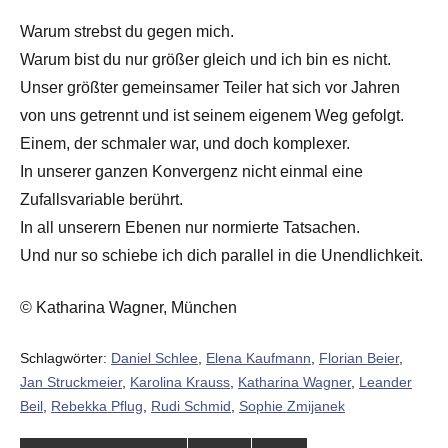
Warum strebst du gegen mich.
Warum bist du nur größer gleich und ich bin es nicht.
Unser größter gemeinsamer Teiler hat sich vor Jahren
von uns getrennt und ist seinem eigenem Weg gefolgt.
Einem, der schmaler war, und doch komplexer.
In unserer ganzen Konvergenz nicht einmal eine
Zufallsvariable berührt.
In all unserern Ebenen nur normierte Tatsachen.
Und nur so schiebe ich dich parallel in die Unendlichkeit.
© Katharina Wagner, München
Schlagwörter:
Daniel Schlee
,
Elena Kaufmann
,
Florian Beier
,
Jan Struckmeier
,
Karolina Krauss
,
Katharina Wagner
,
Leander
Beil
,
Rebekka Pflug
,
Rudi Schmid
,
Sophie Zmijanek