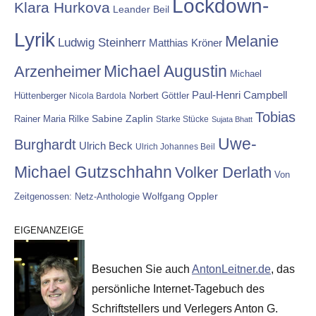
Lockdown-
Klara Hurkova
Leander Beil
Lyrik
Melanie
Ludwig Steinherr
Matthias Kröner
Michael Augustin
Arzenheimer
Michael
Paul-Henri Campbell
Hüttenberger
Nicola Bardola
Norbert Göttler
Tobias
Rainer Maria Rilke
Sabine Zaplin
Starke Stücke
Sujata Bhatt
Uwe-
Burghardt
Ulrich Beck
Ulrich Johannes Beil
Michael Gutzschhahn
Volker Derlath
Von
Wolfgang Oppler
Zeitgenossen: Netz-Anthologie
EIGENANZEIGE
Besuchen Sie auch
AntonLeitner.de
, das
persönliche Internet-Tagebuch des
Schriftstellers und Verlegers Anton G.