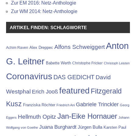
Zur EM 2016: Netz-Anthologie
Zur WM 2014: Netz-Anthologie
ARTIKEL FINDEN: SCHLAGWORTE
Anton
Alfons Schweiggert
Alex Dreppec
Achim Raven
G. Leitner
Babette Werth
Christophe Fricker
Christoph Leisten
Coronavirus
DAS GEDICHT
David
featured
Fitzgerald
Westphal
Erich Jooß
Kusz
Gabriele Trinckler
Franziska Röchter
Friedrich Ani
Georg
Jan-Eike Hornauer
Hellmuth Opitz
Eggers
Johann
Juana Burghardt
Jürgen Bulla
Karsten Paul
Wolfgang von Goethe