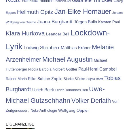
Gabriele Trinckler
Franziska Röchter
Friedrich Ani
Georg
Jan-Eike Hornauer
Hellmuth Opitz
Eggers
Johann
Juana Burghardt
Jürgen Bulla
Karsten Paul
Wolfgang von Goethe
Lockdown-
Klara Hurkova
Leander Beil
Lyrik
Melanie
Ludwig Steinherr
Matthias Kröner
Michael Augustin
Arzenheimer
Michael
Paul-Henri Campbell
Hüttenberger
Nicola Bardola
Norbert Göttler
Tobias
Rainer Maria Rilke
Sabine Zaplin
Starke Stücke
Sujata Bhatt
Uwe-
Burghardt
Ulrich Beck
Ulrich Johannes Beil
Michael Gutzschhahn
Volker Derlath
Von
Wolfgang Oppler
Zeitgenossen: Netz-Anthologie
EIGENANZEIGE