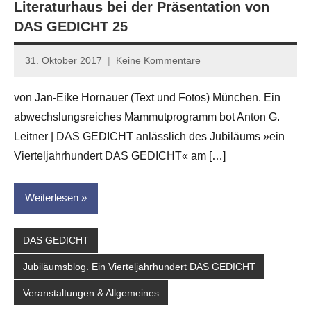
Literaturhaus bei der Präsentation von
DAS GEDICHT 25
31. Oktober 2017
Keine Kommentare
Jan-
Eike
von Jan-Eike Hornauer (Text und Fotos) München. Ein
Hornauer
abwechslungsreiches Mammutprogramm bot Anton G.
für
dasgedichtblog
Leitner | DAS GEDICHT anlässlich des Jubiläums »ein
Vierteljahrhundert DAS GEDICHT« am […]
Weiterlesen
DAS GEDICHT
Jubiläumsblog. Ein Vierteljahrhundert DAS GEDICHT
Veranstaltungen & Allgemeines