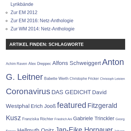
Lyrikbände
Zur EM 2012
Zur EM 2016: Netz-Anthologie
Zur WM 2014: Netz-Anthologie
ARTIKEL FINDEN: SCHLAGWORTE
Anton
Alfons Schweiggert
Alex Dreppec
Achim Raven
G. Leitner
Babette Werth
Christophe Fricker
Christoph Leisten
Coronavirus
DAS GEDICHT
David
featured
Fitzgerald
Westphal
Erich Jooß
Kusz
Gabriele Trinckler
Franziska Röchter
Friedrich Ani
Georg
Jan-Eike Hornauer
Hellmuth Opitz