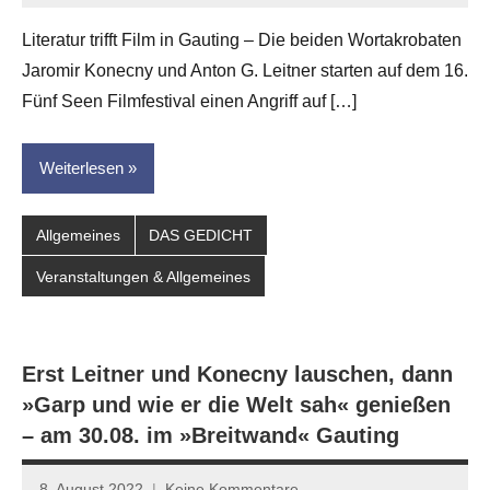
Eike
Literatur trifft Film in Gauting – Die beiden Wortakrobaten
Hornauer
Jaromir Konecny und Anton G. Leitner starten auf dem 16.
für
dasgedichtblog
Fünf Seen Filmfestival einen Angriff auf […]
Weiterlesen
Allgemeines
DAS GEDICHT
Veranstaltungen & Allgemeines
Erst Leitner und Konecny lauschen, dann
»Garp und wie er die Welt sah« genießen
– am 30.08. im »Breitwand« Gauting
8. August 2022
Keine Kommentare