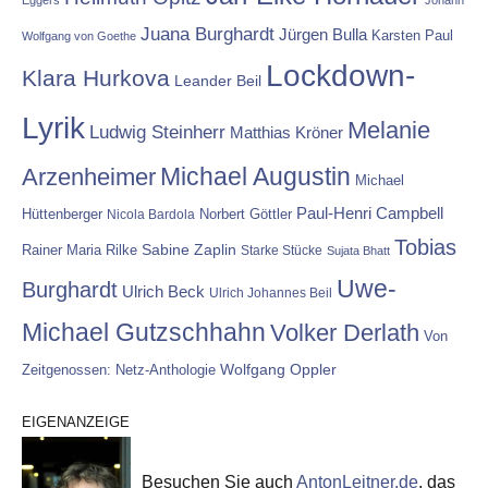
Eggers
Johann
Juana Burghardt
Jürgen Bulla
Karsten Paul
Wolfgang von Goethe
Lockdown-
Klara Hurkova
Leander Beil
Lyrik
Melanie
Ludwig Steinherr
Matthias Kröner
Michael Augustin
Arzenheimer
Michael
Paul-Henri Campbell
Hüttenberger
Nicola Bardola
Norbert Göttler
Tobias
Rainer Maria Rilke
Sabine Zaplin
Starke Stücke
Sujata Bhatt
Uwe-
Burghardt
Ulrich Beck
Ulrich Johannes Beil
Michael Gutzschhahn
Volker Derlath
Von
Wolfgang Oppler
Zeitgenossen: Netz-Anthologie
EIGENANZEIGE
Besuchen Sie auch
AntonLeitner.de
, das