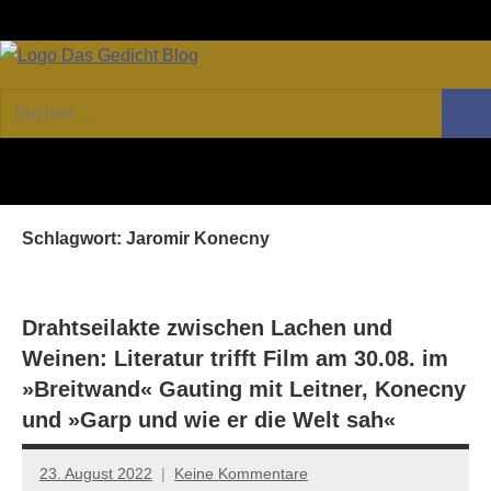
Zum
Facebook
Twitter
Youtube
Fee
Inhalt
springen
DAS
Online-
Suchen
Forum
Such
GEDICHT
nach:
von
DAS
blog
GEDICHT.
Zeitschrift
Schlagwort:
Jaromir Konecny
für
Lyrik,
Essay
und
Drahtseilakte zwischen Lachen und
Kritik
Weinen: Literatur trifft Film am 30.08. im
»Breitwand« Gauting mit Leitner, Konecny
und »Garp und wie er die Welt sah«
23. August 2022
Keine Kommentare
Jan-