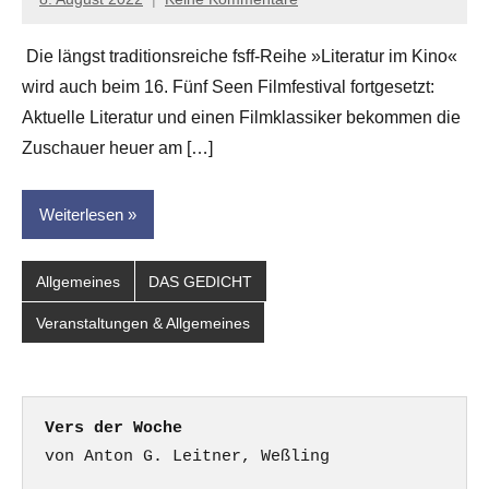
Jan-
Eike
Die längst traditionsreiche fsff-Reihe »Literatur im Kino«
Hornauer
wird auch beim 16. Fünf Seen Filmfestival fortgesetzt:
für
dasgedichtblog
Aktuelle Literatur und einen Filmklassiker bekommen die
Zuschauer heuer am […]
Weiterlesen
Allgemeines
DAS GEDICHT
Veranstaltungen & Allgemeines
Vers der Woche