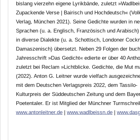
bislang vierzehn eigene Lyrikbände, zuletzt »Wadlbei
Zupackende Verse | Bairisch und Hochdeutsch« (Vol
Verlag, München 2021). Seine Gedichte wurden in n
Sprachen (u. a. Englisch, Französisch und Arabisch)
in diverse Dialekte (u. a. Schottisch, Londoner Cock
Damaszenisch) übersetzt. Neben 29 Folgen der buc
Jahresschrift »Das Gedicht« edierte er über 40 Antho
zuletzt bei Reclam »Lichtblicke. Gedichte, die Mut 
(2022). Anton G. Leitner wurde vielfach ausgezeichnet
mit dem Deutschen Verlagspreis 2022, dem Tassilo-
Kulturpreis der Süddeutschen Zeitung und dem Baye
Poetentaler. Er ist Mitglied der Münchner Turmschrei
www.antonleitner.de
|
www.wadlbeissn.de
|
www.dasg