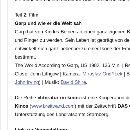
Teil 2: Film
Garp und wie er die Welt sah
Garp hat von Kindes Beinen an einen ganz eigenen Bli
und Ringer zu werden. Sein Leben ist geprägt von de
entwickelt sich ganz nebenbei zu einer Ikone der F
bestimmt.
The World According to Garp, US 1982, 136 Min. | Re
Close, John Lithgow | Kamera:
Miroslav Ondříček
| B
John Irving
) | Musik:
David Shire
.
Die Reihe
»literatur im kino«
ist eine Kooperation 
Kinos
(
www.breitwand.com
) mit der Zeitschrift
DAS
Unterstützung des Landratsamts Starnberg.
Link zur Veranstaltung: