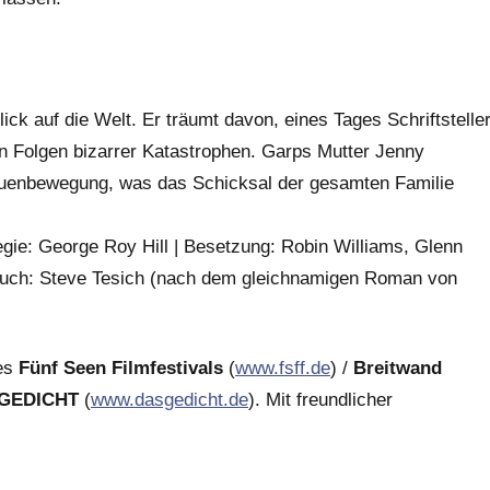
ck auf die Welt. Er träumt davon, eines Tages Schriftstelle
n Folgen bizarrer Katastrophen. Garps Mutter Jenny
rauenbewegung, was das Schicksal der gesamten Familie
gie: George Roy Hill | Besetzung: Robin Williams, Glenn
uch: Steve Tesich (nach dem gleichnamigen Roman von
des
Fünf Seen Filmfestivals
(
www.fsff.de
) /
Breitwand
 GEDICHT
(
www.dasgedicht.de
). Mit freundlicher