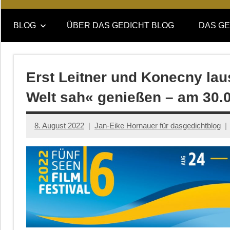
Online-
DAS
Forum
BLOG
ÜBER DAS GEDICHT BLOG
DAS GE
von
GEDICHT
DAS
GEDICHT.
blog
Zeitschrift
Erst Leitner und Konecny lau
für
Welt sah« genießen – am 30.
Lyrik,
Essay
und
8. August 2022
Jan-Eike Hornauer für dasgedichtblog
Kritik