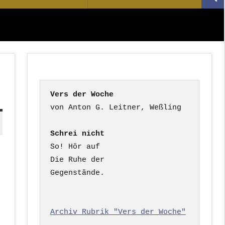
Suc
nach:
Vers der Woche
Schrei nicht
So! Hör auf

Die Ruhe der

Gegenstände.

Archiv Rubrik "Vers der Woche"