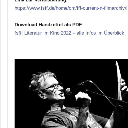
https://www.fsff.de/home/cm/fff-current-n-filmarchiv
Download Handzettel als PDF:
fsff: Literatur im Kino 2022 – alle Infos im Überblick