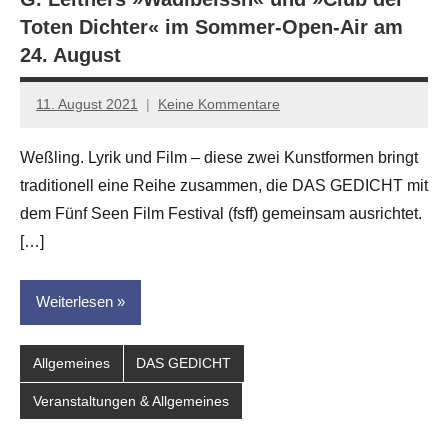
Toten Dichter« im Sommer-Open-Air am
24. August
11. August 2021
Keine Kommentare
Jan-
Eike
Weßling. Lyrik und Film – diese zwei Kunstformen bringt
Hornauer
traditionell eine Reihe zusammen, die DAS GEDICHT mit
für
dasgedichtblog
dem Fünf Seen Film Festival (fsff) gemeinsam ausrichtet.
[…]
Weiterlesen
Allgemeines
DAS GEDICHT
Veranstaltungen & Allgemeines