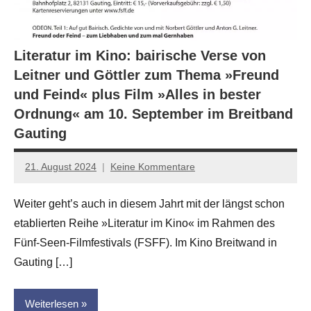
Literatur im Kino: bairische Verse von
Leitner und Göttler zum Thema »Freund
und Feind« plus Film »Alles in bester
Ordnung« am 10. September im Breitband
Gauting
21. August 2024
Keine Kommentare
Jan-
Eike
Weiter geht’s auch in diesem Jahrt mit der längst schon
Hornauer
etablierten Reihe »Literatur im Kino« im Rahmen des
für
dasgedichtblog
Fünf-Seen-Filmfestivals (FSFF). Im Kino Breitwand in
Gauting […]
Weiterlesen