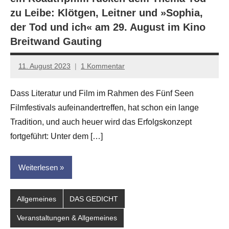
zu Leibe: Klötgen, Leitner und »Sophia,
der Tod und ich« am 29. August im Kino
Breitwand Gauting
11. August 2023
1 Kommentar
Jan-
Eike
Dass Literatur und Film im Rahmen des Fünf Seen
Hornauer
Filmfestivals aufeinandertreffen, hat schon ein lange
für
dasgedichtblog
Tradition, und auch heuer wird das Erfolgskonzept
fortgeführt: Unter dem […]
Weiterlesen
Allgemeines
DAS GEDICHT
Veranstaltungen & Allgemeines