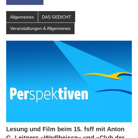
Allgemeines
DAS GEDICHT
Veranstaltungen & Allgemeines
Lesung und Film beim 15. fsff mit Anton
G. Leitners »Wadlbeissn« und »Club der