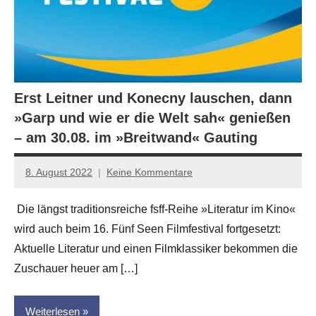
Erst Leitner und Konecny lauschen, dann
»Garp und wie er die Welt sah« genießen
– am 30.08. im »Breitwand« Gauting
8. August 2022
Keine Kommentare
Jan-
Eike
Die längst traditionsreiche fsff-Reihe »Literatur im Kino«
Hornauer
wird auch beim 16. Fünf Seen Filmfestival fortgesetzt:
für
dasgedichtblog
Aktuelle Literatur und einen Filmklassiker bekommen die
Zuschauer heuer am […]
Weiterlesen