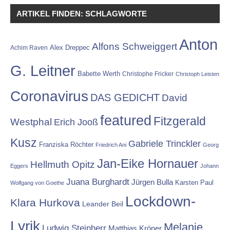
ARTIKEL FINDEN: SCHLAGWORTE
Anton
Alfons Schweiggert
Alex Dreppec
Achim Raven
G. Leitner
Babette Werth
Christophe Fricker
Christoph Leisten
Coronavirus
DAS GEDICHT
David
featured
Fitzgerald
Westphal
Erich Jooß
Kusz
Gabriele Trinckler
Franziska Röchter
Friedrich Ani
Georg
Jan-Eike Hornauer
Hellmuth Opitz
Eggers
Johann
Juana Burghardt
Jürgen Bulla
Karsten Paul
Wolfgang von Goethe
Lockdown-
Klara Hurkova
Leander Beil
Lyrik
Melanie
Ludwig Steinherr
Matthias Kröner