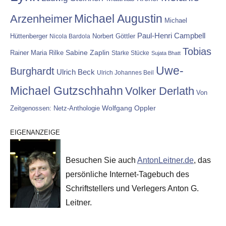
Michael Augustin
Arzenheimer
Michael
Paul-Henri Campbell
Hüttenberger
Nicola Bardola
Norbert Göttler
Tobias
Rainer Maria Rilke
Sabine Zaplin
Starke Stücke
Sujata Bhatt
Uwe-
Burghardt
Ulrich Beck
Ulrich Johannes Beil
Michael Gutzschhahn
Volker Derlath
Von
Wolfgang Oppler
Zeitgenossen: Netz-Anthologie
EIGENANZEIGE
Besuchen Sie auch
AntonLeitner.de
, das
persönliche Internet-Tagebuch des
Schriftstellers und Verlegers Anton G.
Leitner.