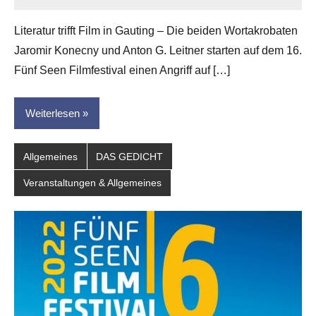
Jan-
Eike
Literatur trifft Film in Gauting – Die beiden Wortakrobaten
Hornauer
Jaromir Konecny und Anton G. Leitner starten auf dem 16.
für
dasgedichtblog
Fünf Seen Filmfestival einen Angriff auf […]
Weiterlesen
Allgemeines
DAS GEDICHT
Veranstaltungen & Allgemeines