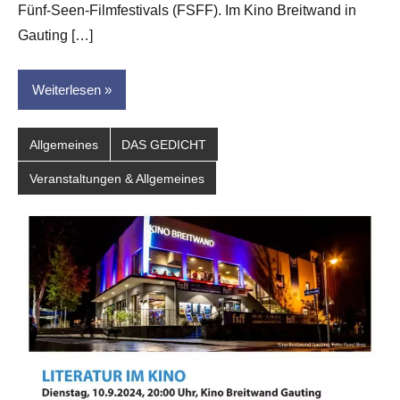
dasgedichtblog
Fünf-Seen-Filmfestivals (FSFF). Im Kino Breitwand in
Gauting […]
Weiterlesen
Allgemeines
DAS GEDICHT
Veranstaltungen & Allgemeines