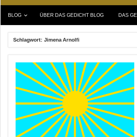
Online-
DAS
Forum
BLOG
ÜBER DAS GEDICHT BLOG
DAS GE
von
GEDICHT
DAS
GEDICHT.
blog
Schlagwort:
Jimena Arnolfi
Zeitschrift
für
Lyrik,
Essay
und
Kritik