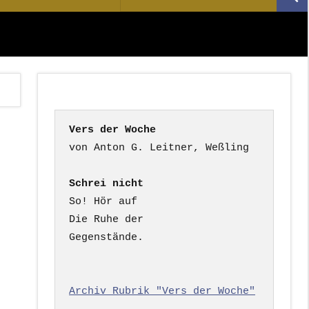
Suc
nach:
Vers der Woche
Schrei nicht
So! Hör auf

Die Ruhe der

Gegenstände.

Archiv Rubrik "Vers der Woche"