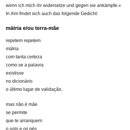
wenn ich mich ihr widersetze und gegen sie ankämpfe.«
In ihm findet sich auch das folgende Gedicht:
mátria e/ou terra-mãe
repetem repetem
mátria
com tanta certeza
como se a palavra
existisse
no dicionário
o último lugar de validação.
mas não é mãe
se permite
que te arranquem
o solo e os pés