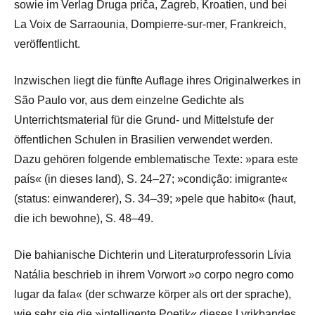
sowie im Verlag Druga priča, Zagreb, Kroatien, und bei
La Voix de Sarraounia, Dompierre-sur-mer, Frankreich,
veröffentlicht.
Inzwischen liegt die fünfte Auflage ihres Originalwerkes in
São Paulo vor, aus dem einzelne Gedichte als
Unterrichtsmaterial für die Grund- und Mittelstufe der
öffentlichen Schulen in Brasilien verwendet werden.
Dazu gehören folgende emblematische Texte: »para este
país« (in dieses land), S. 24–27; »condição: imigrante«
(status: einwanderer), S. 34–39; »pele que habito« (haut,
die ich bewohne), S. 48–49.
Die bahianische Dichterin und Literaturprofessorin Lívia
Natália beschrieb in ihrem Vorwort »o corpo negro como
lugar da fala« (der schwarze körper als ort der sprache),
wie sehr sie die »intelligente Poetik« dieses Lyrikbandes