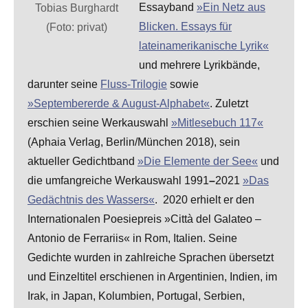
Essayband
»Ein Netz aus
Tobias Burghardt
Blicken. Essays für
(Foto: privat)
lateinamerikanische Lyrik«
und mehrere Lyrikbände,
darunter seine
Fluss-Trilogie
sowie
»Septembererde & August-Alphabet«
. Zuletzt
erschien seine Werkauswahl
»Mitlesebuch 117«
(Aphaia Verlag, Berlin/München 2018), sein
aktueller Gedichtband
»Die Elemente der See«
und
die umfangreiche Werkauswahl 1991
–
2021
»Das
Gedächtnis des Wassers«
. 2020 erhielt er den
Internationalen Poesiepreis »Città del Galateo –
Antonio de Ferrariis« in Rom, Italien. Seine
Gedichte wurden in zahlreiche Sprachen übersetzt
und Einzeltitel erschienen in Argentinien, Indien, im
Irak, in Japan, Kolumbien, Portugal, Serbien,