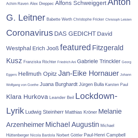
Anton
Alfons Schweiggert
Alex Dreppec
Achim Raven
G. Leitner
Babette Werth
Christophe Fricker
Christoph Leisten
Coronavirus
DAS GEDICHT
David
featured
Fitzgerald
Westphal
Erich Jooß
Kusz
Gabriele Trinckler
Franziska Röchter
Friedrich Ani
Georg
Jan-Eike Hornauer
Hellmuth Opitz
Eggers
Johann
Juana Burghardt
Jürgen Bulla
Karsten Paul
Wolfgang von Goethe
Lockdown-
Klara Hurkova
Leander Beil
Lyrik
Melanie
Ludwig Steinherr
Matthias Kröner
Michael Augustin
Arzenheimer
Michael
Paul-Henri Campbell
Hüttenberger
Nicola Bardola
Norbert Göttler