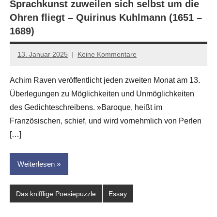
Sprachkunst zuweilen sich selbst um die
Ohren fliegt – Quirinus Kuhlmann (1651 –
1689)
13. Januar 2025
Keine Kommentare
Jan-
Eike
Achim Raven veröffentlicht jeden zweiten Monat am 13.
Hornauer
Überlegungen zu Möglichkeiten und Unmöglichkeiten
für
dasgedichtblog
des Gedichteschreibens. »Baroque, heißt im
Französischen, schief, und wird vornehmlich von Perlen
[…]
Weiterlesen
Das knifflige Poesiepuzzle
Essay