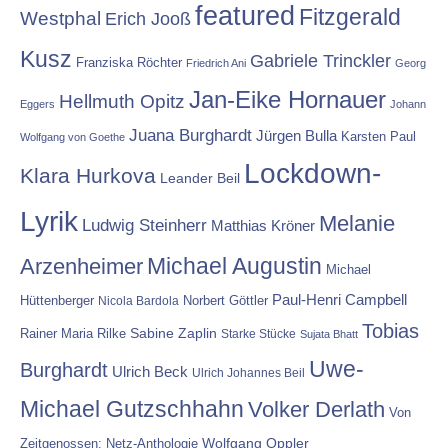
featured
Fitzgerald
Westphal
Erich Jooß
Kusz
Gabriele Trinckler
Franziska Röchter
Friedrich Ani
Georg
Jan-Eike Hornauer
Hellmuth Opitz
Eggers
Johann
Juana Burghardt
Jürgen Bulla
Karsten Paul
Wolfgang von Goethe
Lockdown-
Klara Hurkova
Leander Beil
Lyrik
Melanie
Ludwig Steinherr
Matthias Kröner
Michael Augustin
Arzenheimer
Michael
Paul-Henri Campbell
Hüttenberger
Nicola Bardola
Norbert Göttler
Tobias
Rainer Maria Rilke
Sabine Zaplin
Starke Stücke
Sujata Bhatt
Uwe-
Burghardt
Ulrich Beck
Ulrich Johannes Beil
Michael Gutzschhahn
Volker Derlath
Von
Wolfgang Oppler
Zeitgenossen: Netz-Anthologie