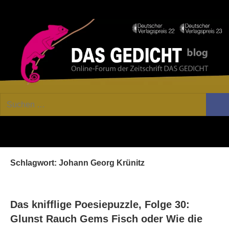
Zum
Facebook
Twitter
Youtube
Fee
Inhalt
springen
DAS
Online-
Suchen
Forum
Such
GEDICHT
nach:
von
DAS
blog
GEDICHT.
Zeitschrift
Schlagwort:
Johann Georg Krünitz
für
Lyrik,
Essay
und
Das knifflige Poesiepuzzle, Folge 30:
Kritik
Glunst Rauch Gems Fisch oder Wie die