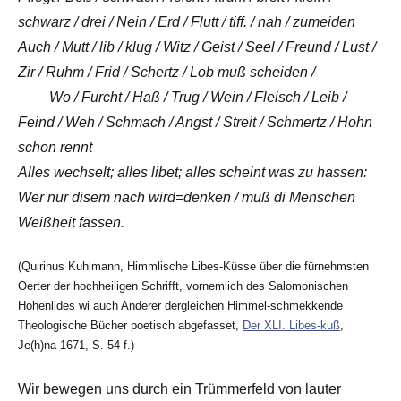
schwarz / drei / Nein / Erd / Flutt / tiff. / nah / zumeiden
Auch / Mutt / lib / klug / Witz / Geist / Seel / Freund / Lust /
Zir / Ruhm / Frid / Schertz / Lob muß scheiden /
Wo / Furcht / Haß / Trug / Wein / Fleisch / Leib /
Feind / Weh / Schmach / Angst / Streit / Schmertz / Hohn
schon rennt
Alles wechselt; alles libet; alles scheint was zu hassen:
Wer nur disem nach wird=denken / muß di Menschen
Weißheit fassen.
(Quirinus Kuhlmann, Himmlische Libes-Küsse über die fürnehmsten
Oerter der hochheiligen Schrifft, vornemlich des Salomonischen
Hohenlides wi auch Anderer dergleichen Himmel-schmekkende
Theologische Bücher poetisch abgefasset,
Der XLI. Libes-kuß
,
Je(h)na 1671, S. 54 f.)
Wir bewegen uns durch ein Trümmerfeld von lauter