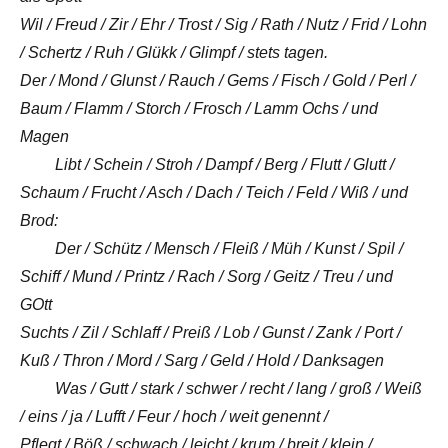
Wil / Freud / Zir / Ehr / Trost / Sig / Rath / Nutz / Frid / Lohn
/ Schertz / Ruh / Glükk / Glimpf / stets tagen.
Der / Mond / Glunst / Rauch / Gems / Fisch / Gold / Perl /
Baum / Flamm / Storch / Frosch / Lamm Ochs / und
Magen
Libt / Schein / Stroh / Dampf / Berg / Flutt / Glutt /
Schaum / Frucht / Asch / Dach / Teich / Feld / Wiß / und
Brod:
Der / Schütz / Mensch / Fleiß / Müh / Kunst / Spil /
Schiff / Mund / Printz / Rach / Sorg / Geitz / Treu / und
GOtt
Suchts / Zil / Schlaff / Preiß / Lob / Gunst / Zank / Port /
Kuß / Thron / Mord / Sarg / Geld / Hold / Danksagen
Was / Gutt / stark / schwer / recht / lang / groß / Weiß
/ eins / ja / Lufft / Feur / hoch / weit genennt /
Pflegt / Böß / schwach / leicht / krum / breit / klein /