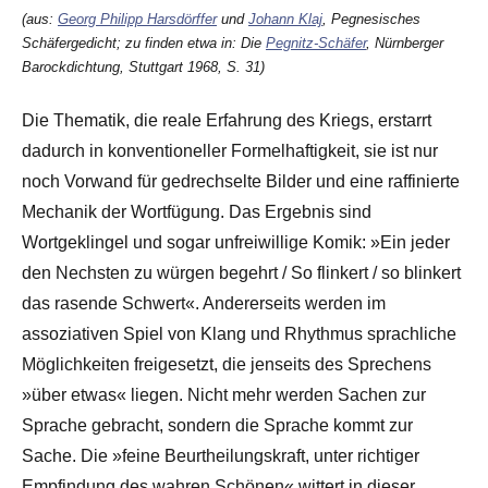
(aus:
Georg Philipp Harsdörffer
und
Johann Klaj
, Pegnesisches
Schäfergedicht; zu finden etwa in: Die
Pegnitz-Schäfer
, Nürnberger
Barockdichtung, Stuttgart 1968, S. 31)
Die Thematik, die reale Erfahrung des Kriegs, erstarrt
dadurch in konventioneller Formelhaftigkeit, sie ist nur
noch Vorwand für gedrechselte Bilder und eine raffinierte
Mechanik der Wortfügung. Das Ergebnis sind
Wortgeklingel und sogar unfreiwillige Komik: »Ein jeder
den Nechsten zu würgen begehrt / So flinkert / so blinkert
das rasende Schwert«. Andererseits werden im
assoziativen Spiel von Klang und Rhythmus sprachliche
Möglichkeiten freigesetzt, die jenseits des Sprechens
»über etwas« liegen. Nicht mehr werden Sachen zur
Sprache gebracht, sondern die Sprache kommt zur
Sache. Die »feine Beurtheilungskraft, unter richtiger
Empfindung des wahren Schönen« wittert in dieser