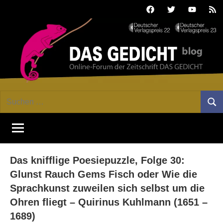
Zum
Facebook
Twitter
Youtube
Fee
Inhalt
springen
DAS
Online-
Suchen
Forum
Such
GEDICHT
nach:
von
DAS
blog
GEDICHT.
Zeitschrift
Das knifflige Poesiepuzzle, Folge 30:
für
Lyrik,
Glunst Rauch Gems Fisch oder Wie die
Essay
Sprachkunst zuweilen sich selbst um die
und
Ohren fliegt – Quirinus Kuhlmann (1651 –
Kritik
1689)