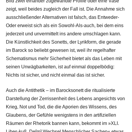
Bild zwei einander zugewandte Profile oder eine Vase
zeigt, weil beides zugleich der Fall ist. Die Annahme sich
ausschließender Alternativen ist falsch, das Entweder-
Oder erweist sich als ein Sowohl-Als-auch, bei dem eins
jederzeit und unvermittelt ins andere umschlagen kann.
Die Künstlichkeit des Sonetts, der Lyrikform, die gerade
im Barock so beliebt gewesen ist, weil ihr regelhafter
Schematismus mehr Sicherheit bietet als das Leben mit
seinen Unwägbarkeiten, ist auf einmal doppelbödig:
Nichts ist sicher, und nicht einmal das ist sicher.
Auch die Antithetik – im Barocksonett die ritualisierte
Darstellung der Zerrissenheit des Lebens angesichts von
Krieg, Not und Tod, die die Aporien des Wissens, des
Glaubens, der Gefühle wenigstens in den artifiziellen
Räumen der Rhetorik bannen kann, bekommt im »XLI.
Libes-kuß, De[m] Wechsel Menschlicher Sachen« etwas