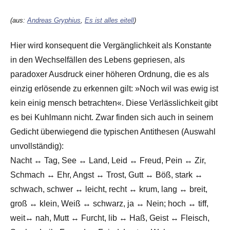
(aus:
Andreas Gryphius
,
Es ist alles eitell
)
Hier wird konsequent die Vergänglichkeit als Konstante
in den Wechselfällen des Lebens gepriesen, als
paradoxer Ausdruck einer höheren Ordnung, die es als
einzig erlösende zu erkennen gilt: »Noch wil was ewig ist
kein einig mensch betrachten«. Diese Verlässlichkeit gibt
es bei Kuhlmann nicht. Zwar finden sich auch in seinem
Gedicht überwiegend die typischen Antithesen (Auswahl
unvollständig):
Nacht ↔ Tag, See ↔ Land, Leid ↔ Freud, Pein ↔ Zir,
Schmach ↔ Ehr, Angst ↔ Trost, Gutt ↔ Böß, stark ↔
schwach, schwer ↔ leicht, recht ↔ krum, lang ↔ breit,
groß ↔ klein, Weiß ↔ schwarz, ja ↔ Nein; hoch ↔ tiff,
weit↔ nah, Mutt ↔ Furcht, lib ↔ Haß, Geist ↔ Fleisch,