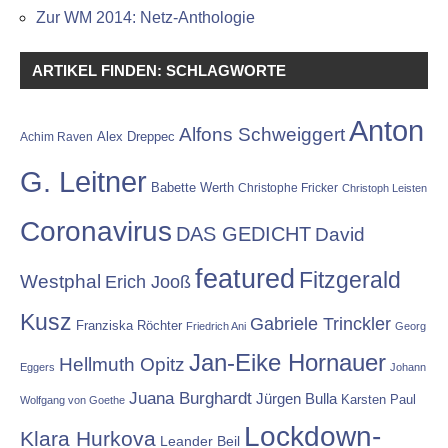
Zur WM 2014: Netz-Anthologie
ARTIKEL FINDEN: SCHLAGWORTE
Anton
Alfons Schweiggert
Alex Dreppec
Achim Raven
G. Leitner
Babette Werth
Christophe Fricker
Christoph Leisten
Coronavirus
DAS GEDICHT
David
featured
Fitzgerald
Westphal
Erich Jooß
Kusz
Gabriele Trinckler
Franziska Röchter
Friedrich Ani
Georg
Jan-Eike Hornauer
Hellmuth Opitz
Eggers
Johann
Juana Burghardt
Jürgen Bulla
Karsten Paul
Wolfgang von Goethe
Lockdown-
Klara Hurkova
Leander Beil