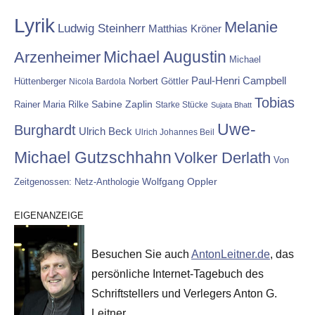
Lyrik
Melanie
Ludwig Steinherr
Matthias Kröner
Michael Augustin
Arzenheimer
Michael
Paul-Henri Campbell
Hüttenberger
Nicola Bardola
Norbert Göttler
Tobias
Rainer Maria Rilke
Sabine Zaplin
Starke Stücke
Sujata Bhatt
Uwe-
Burghardt
Ulrich Beck
Ulrich Johannes Beil
Michael Gutzschhahn
Volker Derlath
Von
Wolfgang Oppler
Zeitgenossen: Netz-Anthologie
EIGENANZEIGE
Besuchen Sie auch
AntonLeitner.de
, das
persönliche Internet-Tagebuch des
Schriftstellers und Verlegers Anton G.
Leitner.