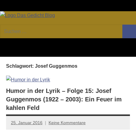
Zum
Facebook
Twitter
Youtube
Fee
Inhalt
springen
DAS
Online-
Suchen
Forum
Such
GEDICHT
nach:
von
DAS
blog
GEDICHT.
Zeitschrift
Schlagwort:
Josef Guggenmos
für
Lyrik,
Essay
und
Humor in der Lyrik – Folge 15: Josef
Kritik
Guggenmos (1922 – 2003): Ein Feuer im
kahlen Feld
25. Januar 2016
Keine Kommentare
Anton
G.