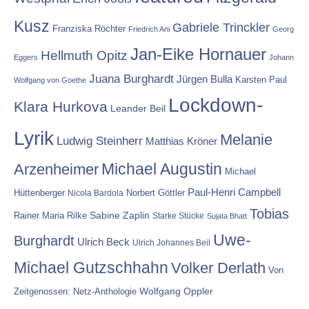
Kusz
Gabriele Trinckler
Franziska Röchter
Friedrich Ani
Georg
Jan-Eike Hornauer
Hellmuth Opitz
Eggers
Johann
Juana Burghardt
Jürgen Bulla
Karsten Paul
Wolfgang von Goethe
Lockdown-
Klara Hurkova
Leander Beil
Lyrik
Melanie
Ludwig Steinherr
Matthias Kröner
Michael Augustin
Arzenheimer
Michael
Paul-Henri Campbell
Hüttenberger
Nicola Bardola
Norbert Göttler
Tobias
Rainer Maria Rilke
Sabine Zaplin
Starke Stücke
Sujata Bhatt
Uwe-
Burghardt
Ulrich Beck
Ulrich Johannes Beil
Michael Gutzschhahn
Volker Derlath
Von
Wolfgang Oppler
Zeitgenossen: Netz-Anthologie