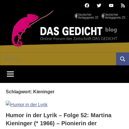
Zum
Facebook
Twitter
Youtube
Fee
Inhalt
springen
DAS
Online-
Suchen
Forum
Such
GEDICHT
nach:
von
DAS
blog
GEDICHT.
Zeitschrift
Schlagwort:
Kieninger
für
Lyrik,
Essay
und
Humor in der Lyrik – Folge 52: Martina
Kritik
Kieninger (* 1966) – Pionierin der