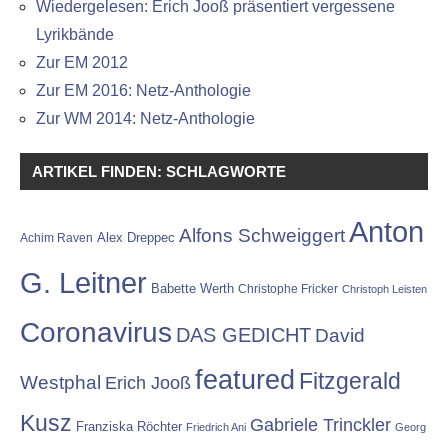
Wiedergelesen: Erich Jooß präsentiert vergessene
Lyrikbände
Zur EM 2012
Zur EM 2016: Netz-Anthologie
Zur WM 2014: Netz-Anthologie
ARTIKEL FINDEN: SCHLAGWORTE
Anton
Alfons Schweiggert
Alex Dreppec
Achim Raven
G. Leitner
Babette Werth
Christophe Fricker
Christoph Leisten
Coronavirus
DAS GEDICHT
David
featured
Fitzgerald
Westphal
Erich Jooß
Kusz
Gabriele Trinckler
Franziska Röchter
Friedrich Ani
Georg