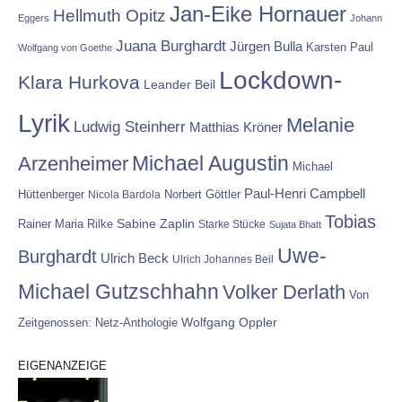
Jan-Eike Hornauer
Hellmuth Opitz
Eggers
Johann
Juana Burghardt
Jürgen Bulla
Karsten Paul
Wolfgang von Goethe
Lockdown-
Klara Hurkova
Leander Beil
Lyrik
Melanie
Ludwig Steinherr
Matthias Kröner
Michael Augustin
Arzenheimer
Michael
Paul-Henri Campbell
Hüttenberger
Nicola Bardola
Norbert Göttler
Tobias
Rainer Maria Rilke
Sabine Zaplin
Starke Stücke
Sujata Bhatt
Uwe-
Burghardt
Ulrich Beck
Ulrich Johannes Beil
Michael Gutzschhahn
Volker Derlath
Von
Wolfgang Oppler
Zeitgenossen: Netz-Anthologie
EIGENANZEIGE