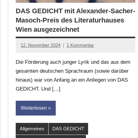
DAS GEDICHT mit Alexander-Sacher-
Masoch-Preis des Literaturhauses
Wien ausgezeichnet
12. November 2024
1 Kommentar
Jan-
Eike
Die Förderung auch junger Lyrik und das aus dem
Hornauer
gesamten deutschen Sprachraum (sowie darüber
für
hinaus) war von Anfang an ein Anliegen von DAS
dasgedichtblog
GEDICHT. Und […]
Weiterlesen
Allgemeines
DAS GEDICHT