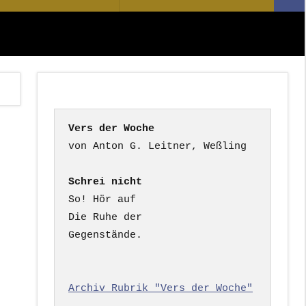
Suc
nach:
Vers der Woche
Schrei nicht
So! Hör auf

Die Ruhe der

Gegenstände.

Archiv Rubrik "Vers der Woche"