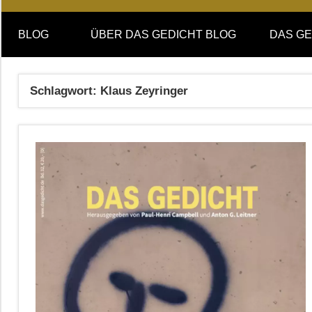
Online-
DAS
Forum
BLOG
ÜBER DAS GEDICHT BLOG
DAS GE
von
GEDICHT
DAS
GEDICHT.
blog
Schlagwort:
Klaus Zeyringer
Zeitschrift
für
Lyrik,
Essay
und
Kritik