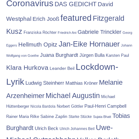
Coronavirus
DAS GEDICHT
David
featured
Fitzgerald
Westphal
Erich Jooß
Kusz
Gabriele Trinckler
Franziska Röchter
Friedrich Ani
Georg
Jan-Eike Hornauer
Hellmuth Opitz
Eggers
Johann
Juana Burghardt
Jürgen Bulla
Karsten Paul
Wolfgang von Goethe
Lockdown-
Klara Hurkova
Leander Beil
Lyrik
Melanie
Ludwig Steinherr
Matthias Kröner
Michael Augustin
Arzenheimer
Michael
Paul-Henri Campbell
Hüttenberger
Nicola Bardola
Norbert Göttler
Tobias
Rainer Maria Rilke
Sabine Zaplin
Starke Stücke
Sujata Bhatt
Uwe-
Burghardt
Ulrich Beck
Ulrich Johannes Beil